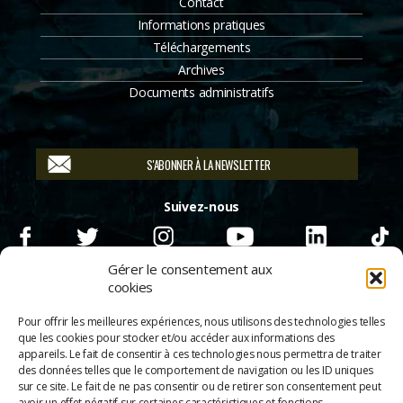
Contact
Informations pratiques
Téléchargements
Archives
Documents administratifs
S'ABONNER À LA NEWSLETTER
Suivez-nous
Gérer le consentement aux
cookies
Pour offrir les meilleures expériences, nous utilisons des technologies telles
que les cookies pour stocker et/ou accéder aux informations des
appareils. Le fait de consentir à ces technologies nous permettra de traiter
des données telles que le comportement de navigation ou les ID uniques
sur ce site. Le fait de ne pas consentir ou de retirer son consentement peut
avoir un effet négatif sur certaines caractéristiques et fonctions.