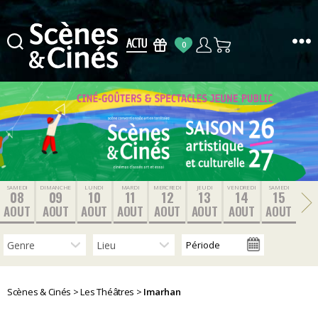
0
Scènes
&
Cinés
SAMEDI
DIMANCHE
LUNDI
MARDI
MERCREDI
JEUDI
VENDREDI
SAMEDI
08
09
10
11
12
13
14
15
AOUT
AOUT
AOUT
AOUT
AOUT
AOUT
AOUT
AOUT
Scènes & Cinés
>
Les Théâtres
>
Imarhan