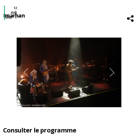
12
AVR
Imarhan
2022
L'
USINE
Consulter le programme