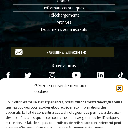
Contact
Informations pratiques
Téléchargements
Archives
Documents administratifs
S'ABONNER À LA NEWSLETTER
Suivez-nous
Gérer le consentement aux
cookies
Pour offrir les meilleures expériences, nous utilisons des technologies telles
que les cookies pour stocker et/ou accéder aux informations des
appareils. Le fait de consentir à ces technologies nous permettra de traiter
des données telles que le comportement de navigation ou les ID uniques
sur ce site. Le fait de ne pas consentir ou de retirer son consentement peut
avoir un effet négatif sur certaines caractéristiques et fonctions.