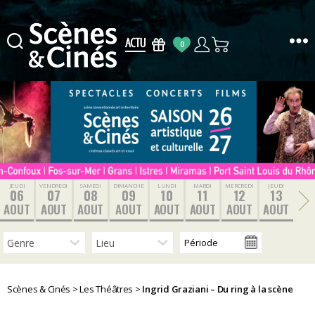
0
Scènes
&
Cinés
JEUDI
VENDREDI
SAMEDI
DIMANCHE
LUNDI
MARDI
MERCREDI
JEUDI
06
07
08
09
10
11
12
13
AOUT
AOUT
AOUT
AOUT
AOUT
AOUT
AOUT
AOUT
Scènes & Cinés
>
Les Théâtres
>
Ingrid Graziani – Du ring à la scène