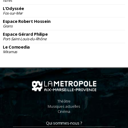
Istres
L’Odyssée
Fos-sur-Mer
Espace Robert Hossein
Grans
Espace Gérard Philipe
Port-Saint-Louis-du-Rhône
Le Comoedia
Miramas
Théâtre
Musiques actuelles
Cinéma
Qui sommes-nous ?