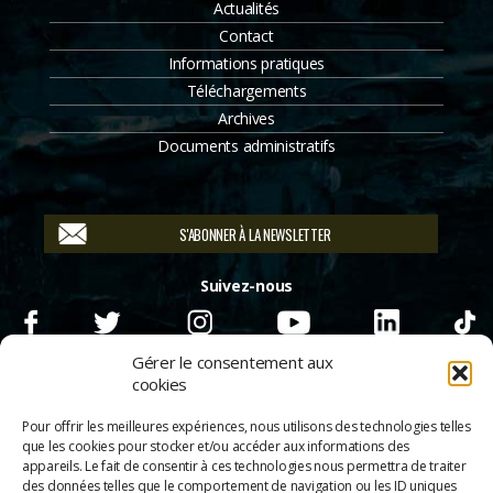
Actualités
Contact
Informations pratiques
Téléchargements
Archives
Documents administratifs
S'ABONNER À LA NEWSLETTER
Suivez-nous
Gérer le consentement aux
cookies
Pour offrir les meilleures expériences, nous utilisons des technologies telles
que les cookies pour stocker et/ou accéder aux informations des
appareils. Le fait de consentir à ces technologies nous permettra de traiter
des données telles que le comportement de navigation ou les ID uniques