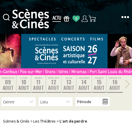
0
Scènes
&
Cinés
DIMANCHE
LUNDI
MARDI
MERCREDI
JEUDI
VENDREDI
SAMEDI
DIMANCHE
09
10
11
12
13
14
15
16
AOUT
AOUT
AOUT
AOUT
AOUT
AOUT
AOUT
AOUT
Scènes & Cinés
>
Les Théâtres
>
L’art de perdre