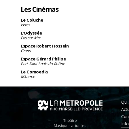
Les Cinémas
Le Coluche
Istres
L’Odyssée
Fos-sur-Mer
Espace Robert Hossein
Grans
Espace Gérard Philipe
Port-Saint-Louis-du-Rhône
Le Comoedia
Miramas
Qui
Actu
Con
Théâtre
Info
Musiques actuelles