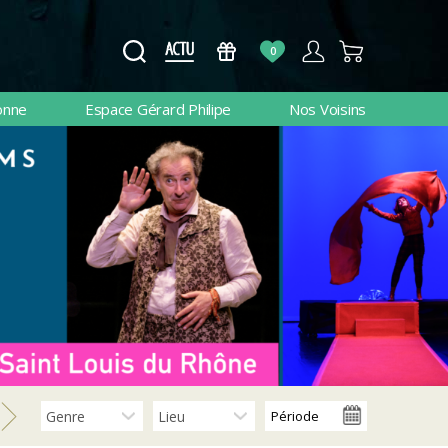
0
onne
Espace Gérard Philipe
Nos Voisins