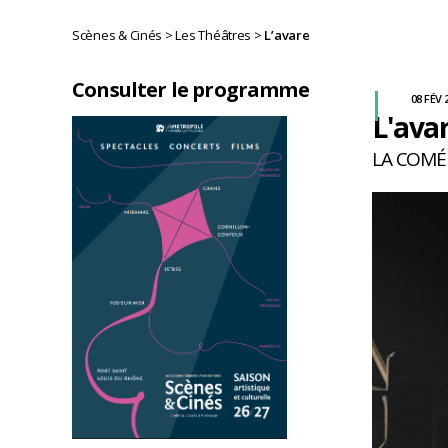
Scènes & Cinés
>
Les Théâtres
>
L’avare
Consulter le programme
08 FÉV 
L'ava
LA COMÉD