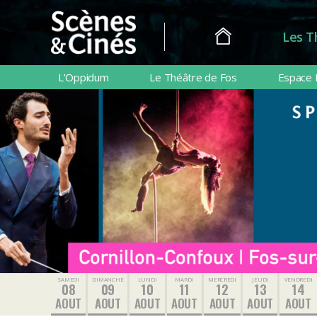
Les T
Scènes
&
L’Oppidum
Le Théâtre de Fos
Espace 
Cinés
SAMEDI
DIMANCHE
LUNDI
MARDI
MERCREDI
JEUDI
VENDREDI
08
09
10
11
12
13
14
AOUT
AOUT
AOUT
AOUT
AOUT
AOUT
AOUT