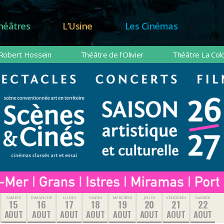
héâtres
L’Usine
Les Cinémas
Robert Hossein
Théâtre de l’Olivier
Théâtre La Col
SAMEDI
DIMANCHE
LUNDI
MARDI
MERCREDI
JEUDI
VENDREDI
SAMEDI
15
16
17
18
19
20
21
22
AOUT
AOUT
AOUT
AOUT
AOUT
AOUT
AOUT
AOUT