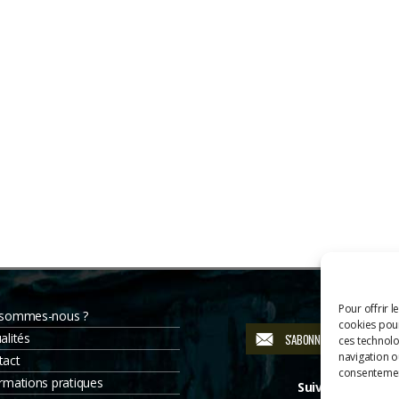
Pour offrir l
 sommes-nous ?
cookies pour
alités
S'ABONNER À LA NEWSLETT
ces technolo
navigation ou
tact
consentement
rmations pratiques
Suivez-nous