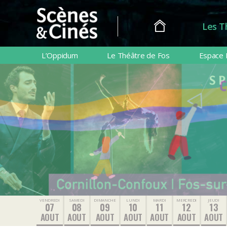
Les T
Scènes
&
L’Oppidum
Le Théâtre de Fos
Espace 
Cinés
VENDREDI
SAMEDI
DIMANCHE
LUNDI
MARDI
MERCREDI
JEUDI
07
08
09
10
11
12
13
AOUT
AOUT
AOUT
AOUT
AOUT
AOUT
AOUT