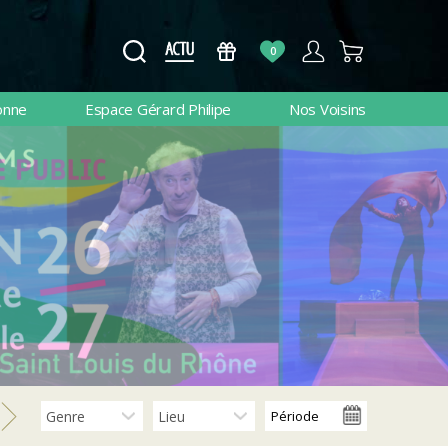
0
onne
Espace Gérard Philipe
Nos Voisins