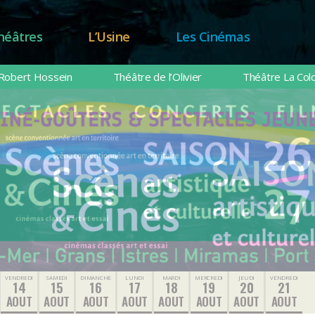
héâtres
L’Usine
Les Cinémas
Robert Hossein
Théâtre de l’Olivier
Théâtre La Col
VENDREDI
SAMEDI
DIMANCHE
LUNDI
MARDI
MERCREDI
JEUDI
VENDREDI
14
15
16
17
18
19
20
21
AOUT
AOUT
AOUT
AOUT
AOUT
AOUT
AOUT
AOUT