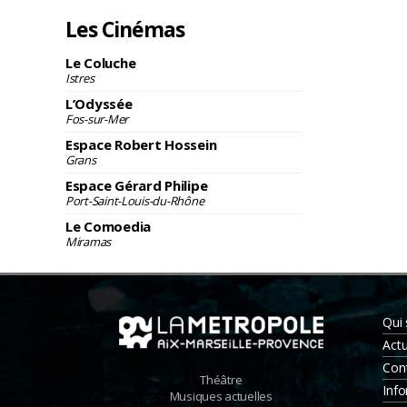
Les Cinémas
Le Coluche
Istres
L’Odyssée
Fos-sur-Mer
Espace Robert Hossein
Grans
Espace Gérard Philipe
Port-Saint-Louis-du-Rhône
Le Comoedia
Miramas
Qui
Actu
Con
Théâtre
Info
Musiques actuelles