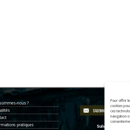
Pour offrir l
 sommes-nous ?
cookies pour
alités
S'ABONNER À LA NEWSLETT
ces technolo
navigation ou
tact
consentement
rmations pratiques
Suivez-nous