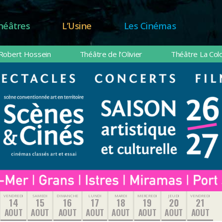
héâtres
L’Usine
Les Cinémas
Robert Hossein
Théâtre de l’Olivier
Théâtre La Col
VENDREDI
SAMEDI
DIMANCHE
LUNDI
MARDI
MERCREDI
JEUDI
VENDREDI
14
15
16
17
18
19
20
21
AOUT
AOUT
AOUT
AOUT
AOUT
AOUT
AOUT
AOUT