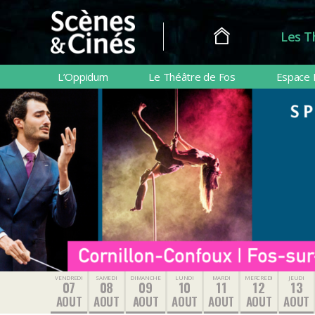
Les T
Scènes
&
L’Oppidum
Le Théâtre de Fos
Espace 
Cinés
VENDREDI
SAMEDI
DIMANCHE
LUNDI
MARDI
MERCREDI
JEUDI
07
08
09
10
11
12
13
AOUT
AOUT
AOUT
AOUT
AOUT
AOUT
AOUT