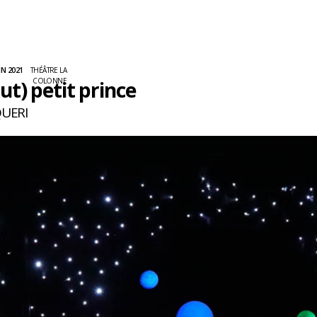
IN 2021
THÉÂTRE LA
COLONNE
ut) petit prince
QUERI