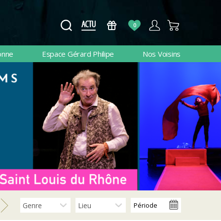
0
onne
Espace Gérard Philipe
Nos Voisins