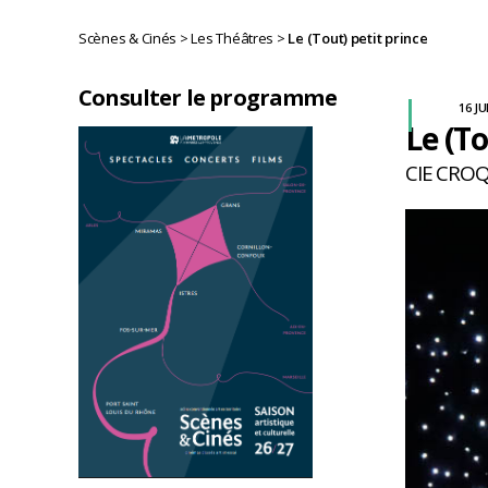
Scènes & Cinés
>
Les Théâtres
>
Le (Tout) petit prince
Consulter le programme
16 JU
Le (To
CIE CRO