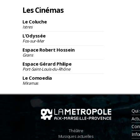
Les Cinémas
Le Coluche
Istres
L’Odyssée
Fos-sur-Mer
Espace Robert Hossein
Grans
Espace Gérard Philipe
Port-Saint-Louis-du-Rhône
Le Comoedia
Miramas
Qui
Actu
Con
Théâtre
Info
Musiques actuelles