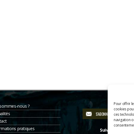
Pour offrir l
 sommes-nous ?
cookies pour
alités
S'ABONNER À LA NEWSLETT
ces technolo
navigation ou
tact
consentement
rmations pratiques
Suivez-nous