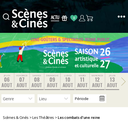
0
Scènes
&
Cinés
JEUDI
VENDREDI
SAMEDI
DIMANCHE
LUNDI
MARDI
MERCREDI
JEUDI
06
07
08
09
10
11
12
13
AOUT
AOUT
AOUT
AOUT
AOUT
AOUT
AOUT
AOUT
Scènes & Cinés
>
Les Théâtres
>
Les combats d’une reine