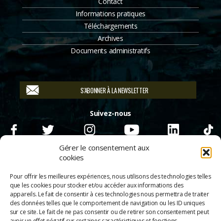
Contact
Informations pratiques
Téléchargements
Archives
Documents administratifs
S'ABONNER À LA NEWSLETTER
Suivez-nous
Gérer le consentement aux
cookies
Pour offrir les meilleures expériences, nous utilisons des technologies telles
que les cookies pour stocker et/ou accéder aux informations des
appareils. Le fait de consentir à ces technologies nous permettra de traiter
des données telles que le comportement de navigation ou les ID uniques
sur ce site. Le fait de ne pas consentir ou de retirer son consentement peut
avoir un effet négatif sur certaines caractéristiques et fonctions.