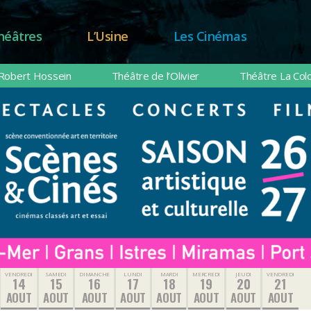
héâtres
L’Usine
Les Cinémas
Robert Hossein
Théâtre de l’Olivier
Théâtre La Col
VENDREDI
SAMEDI
DIMANCHE
LUNDI
MARDI
MERCREDI
JEUDI
VENDREDI
14
15
16
17
18
19
20
21
AOUT
AOUT
AOUT
AOUT
AOUT
AOUT
AOUT
AOUT