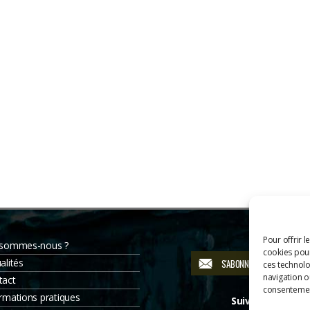
Pour offrir l
 sommes-nous ?
cookies pour
alités
S'ABONNER À LA NEWSLETT
ces technolo
navigation ou
tact
consentement
rmations pratiques
Suivez-nous