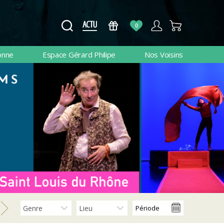
0
onne
Espace Gérard Philipe
Nos Voisins