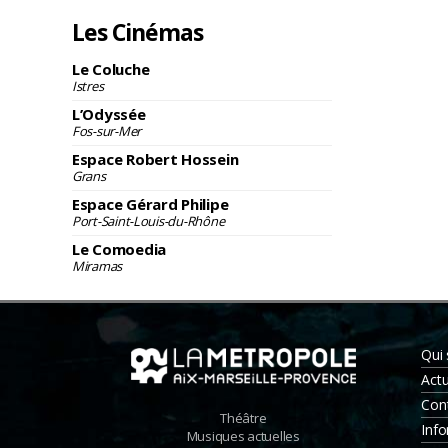
Les Cinémas
Le Coluche
Istres
L’Odyssée
Fos-sur-Mer
Espace Robert Hossein
Grans
Espace Gérard Philipe
Port-Saint-Louis-du-Rhône
Le Comoedia
Miramas
Qui
Actu
Con
Théâtre
Info
Musiques actuelles