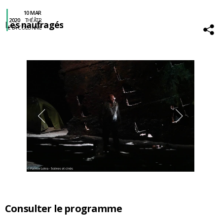
10 MAR
2020
THÉÂTR
Les naufragés
E LA COLONNE
Consulter le programme