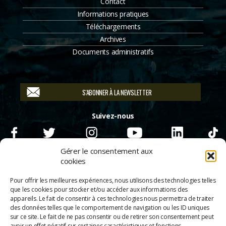
Contact
Informations pratiques
Téléchargements
Archives
Documents administratifs
S'ABONNER À LA NEWSLETTER
Suivez-nous
Gérer le consentement aux
cookies
Pour offrir les meilleures expériences, nous utilisons des technologies telles
que les cookies pour stocker et/ou accéder aux informations des
appareils. Le fait de consentir à ces technologies nous permettra de traiter
des données telles que le comportement de navigation ou les ID uniques
sur ce site. Le fait de ne pas consentir ou de retirer son consentement peut
avoir un effet négatif sur certaines caractéristiques et fonctions.