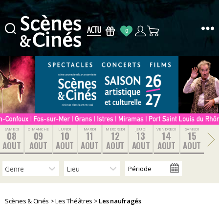
0
Scènes
&
Cinés
SAMEDI
DIMANCHE
LUNDI
MARDI
MERCREDI
JEUDI
VENDREDI
SAMEDI
08
09
10
11
12
13
14
15
AOUT
AOUT
AOUT
AOUT
AOUT
AOUT
AOUT
AOUT
Scènes & Cinés
>
Les Théâtres
>
Les naufragés