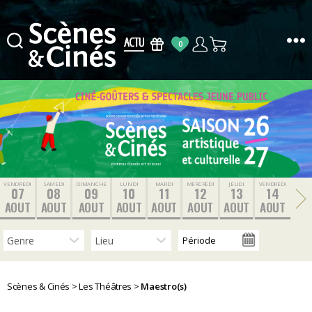
0
Scènes
&
Cinés
VENDREDI
SAMEDI
DIMANCHE
LUNDI
MARDI
MERCREDI
JEUDI
VENDREDI
07
08
09
10
11
12
13
14
AOUT
AOUT
AOUT
AOUT
AOUT
AOUT
AOUT
AOUT
Scènes & Cinés
>
Les Théâtres
>
Maestro(s)