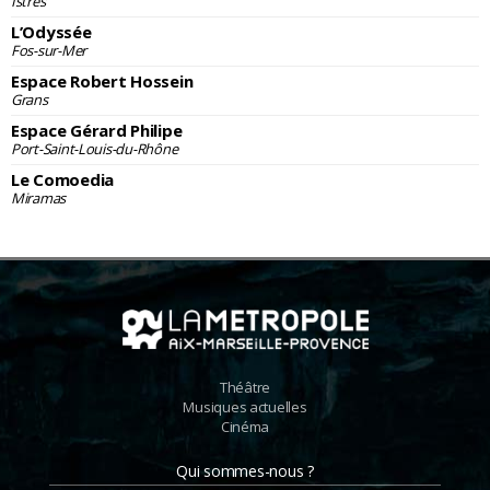
Istres
L’Odyssée
Fos-sur-Mer
Espace Robert Hossein
Grans
Espace Gérard Philipe
Port-Saint-Louis-du-Rhône
Le Comoedia
Miramas
Théâtre
Musiques actuelles
Cinéma
Qui sommes-nous ?