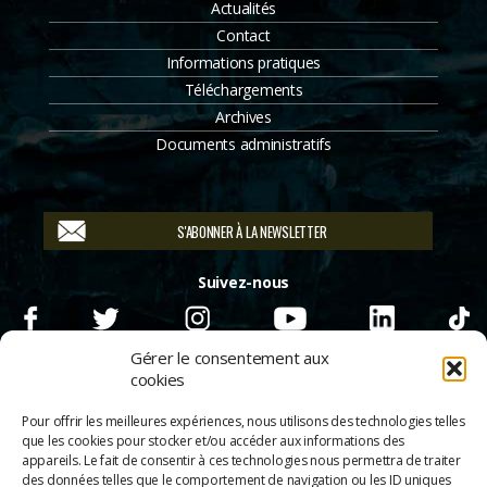
Actualités
Contact
Informations pratiques
Téléchargements
Archives
Documents administratifs
S'ABONNER À LA NEWSLETTER
Suivez-nous
Gérer le consentement aux
cookies
Pour offrir les meilleures expériences, nous utilisons des technologies telles
que les cookies pour stocker et/ou accéder aux informations des
appareils. Le fait de consentir à ces technologies nous permettra de traiter
des données telles que le comportement de navigation ou les ID uniques