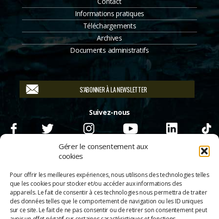
Contact
Informations pratiques
Téléchargements
Archives
Documents administratifs
S'ABONNER À LA NEWSLETTER
Suivez-nous
Gérer le consentement aux
cookies
Pour offrir les meilleures expériences, nous utilisons des technologies telles
que les cookies pour stocker et/ou accéder aux informations des
appareils. Le fait de consentir à ces technologies nous permettra de traiter
des données telles que le comportement de navigation ou les ID uniques
sur ce site. Le fait de ne pas consentir ou de retirer son consentement peut
avoir un effet négatif sur certaines caractéristiques et fonctions.