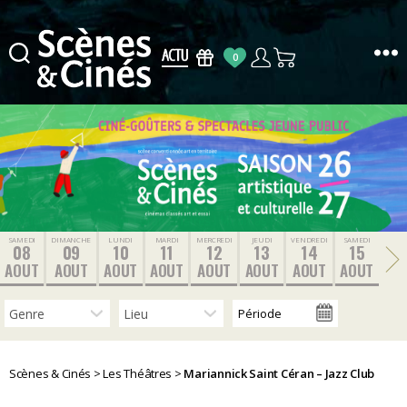
0
Scènes
&
Cinés
SAMEDI
DIMANCHE
LUNDI
MARDI
MERCREDI
JEUDI
VENDREDI
SAMEDI
08
09
10
11
12
13
14
15
AOUT
AOUT
AOUT
AOUT
AOUT
AOUT
AOUT
AOUT
Scènes & Cinés
>
Les Théâtres
>
Mariannick Saint Céran – Jazz Club