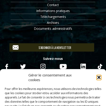
Contact
Informations pratiques
Téléchargements
Archives
Documents administratifs
S'ABONNER À LA NEWSLETTER
Suivez-nous
Gérer le consentement aux
cookies
Pour offrir les meilleures expériences, nous utilisons des technologies telles
que les cookies pour stocker et/ou accéder aux informations des
appareils. Le fait de consentir à ces technologies nous permettra de traiter
des données telles que le comportement de navigation ou les ID uniques
sur ce site. Le fait de ne pas consentir ou de retirer son consentement peut