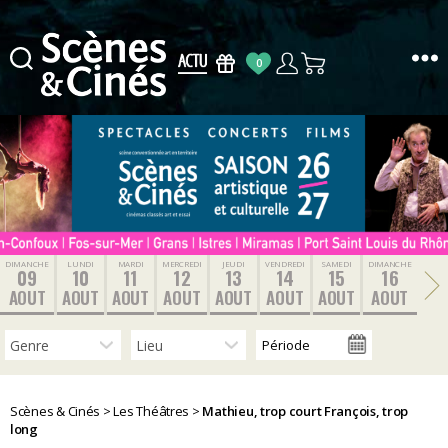
0
Scènes
&
Cinés
DIMANCHE
LUNDI
MARDI
MERCREDI
JEUDI
VENDREDI
SAMEDI
DIMANCHE
09
10
11
12
13
14
15
16
AOUT
AOUT
AOUT
AOUT
AOUT
AOUT
AOUT
AOUT
Scènes & Cinés
>
Les Théâtres
>
Mathieu, trop court François, trop
long