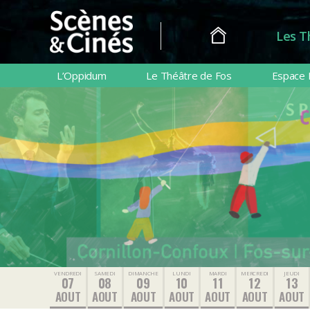
Les T
Scènes
&
L’Oppidum
Le Théâtre de Fos
Espace 
Cinés
VENDREDI
SAMEDI
DIMANCHE
LUNDI
MARDI
MERCREDI
JEUDI
07
08
09
10
11
12
13
AOUT
AOUT
AOUT
AOUT
AOUT
AOUT
AOUT