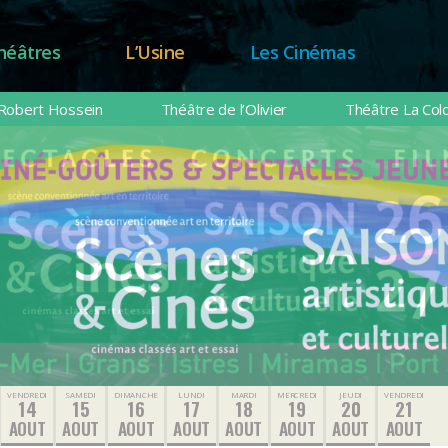
héâtres
L’Usine
Les Cinémas
Robert Hossein
Théâtre de l’Olivier
Théâtre La Col
VENDREDI
SAMEDI
DIMANCHE
LUNDI
MARDI
MERCREDI
JEUDI
VENDREDI
14
15
16
17
18
19
20
21
AOUT
AOUT
AOUT
AOUT
AOUT
AOUT
AOUT
AOUT