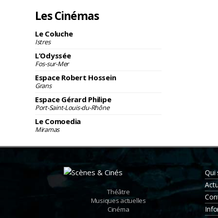
Les Cinémas
Le Coluche
Istres
L’Odyssée
Fos-sur-Mer
Espace Robert Hossein
Grans
Espace Gérard Philipe
Port-Saint-Louis-du-Rhône
Le Comoedia
Miramas
Qui
Actu
Théâtre
Con
Musiques actuelles
Info
Cinéma