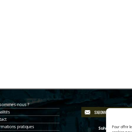
 sommes-nous ?
alités
S'ABONNER À LA NEWSLETT
tact
rmations pratiques
Pour offrir l
Suivez-nous