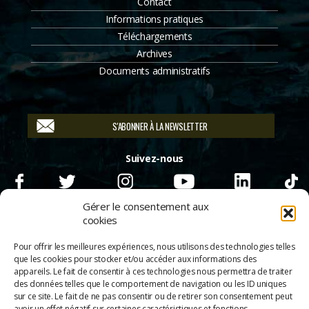
Contact
Informations pratiques
Téléchargements
Archives
Documents administratifs
S'ABONNER À LA NEWSLETTER
Suivez-nous
Gérer le consentement aux
cookies
Pour offrir les meilleures expériences, nous utilisons des technologies telles
que les cookies pour stocker et/ou accéder aux informations des
appareils. Le fait de consentir à ces technologies nous permettra de traiter
des données telles que le comportement de navigation ou les ID uniques
sur ce site. Le fait de ne pas consentir ou de retirer son consentement peut
avoir un effet négatif sur certaines caractéristiques et fonctions.