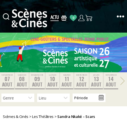
0
Scènes
&
Cinés
VENDREDI
SAMEDI
DIMANCHE
LUNDI
MARDI
MERCREDI
JEUDI
VENDREDI
07
08
09
10
11
12
13
14
AOUT
AOUT
AOUT
AOUT
AOUT
AOUT
AOUT
AOUT
Scènes & Cinés
>
Les Théâtres
>
Sandra Nkaké – Scars