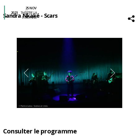
25 NOV
2023
THÉÂTRE LA
Sandra Nkaké - Scars
COLONNE
Consulter le programme