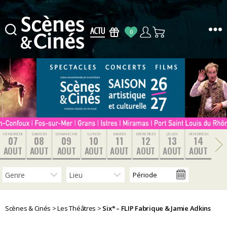
0
Scènes
&
Cinés
VENDREDI
SAMEDI
DIMANCHE
LUNDI
MARDI
MERCREDI
JEUDI
VENDREDI
07
08
09
10
11
12
13
14
AOUT
AOUT
AOUT
AOUT
AOUT
AOUT
AOUT
AOUT
Scènes & Cinés
>
Les Théâtres
>
Six° – FLIP Fabrique & Jamie Adkins