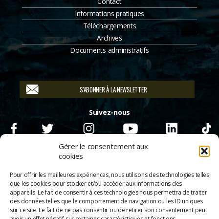
Contact
Informations pratiques
Téléchargements
Archives
Documents administratifs
S'ABONNER À LA NEWSLETTER
Suivez-nous
Gérer le consentement aux
cookies
Pour offrir les meilleures expériences, nous utilisons des technologies telles
que les cookies pour stocker et/ou accéder aux informations des
appareils. Le fait de consentir à ces technologies nous permettra de traiter
des données telles que le comportement de navigation ou les ID uniques
sur ce site. Le fait de ne pas consentir ou de retirer son consentement peut
avoir un effet négatif sur certaines caractéristiques et fonctions.