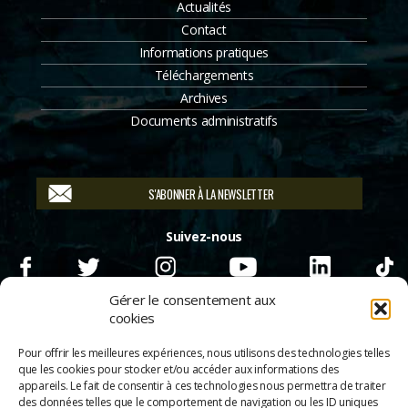
Actualités
Contact
Informations pratiques
Téléchargements
Archives
Documents administratifs
S'ABONNER À LA NEWSLETTER
Suivez-nous
Gérer le consentement aux
cookies
Pour offrir les meilleures expériences, nous utilisons des technologies telles
que les cookies pour stocker et/ou accéder aux informations des
appareils. Le fait de consentir à ces technologies nous permettra de traiter
des données telles que le comportement de navigation ou les ID uniques