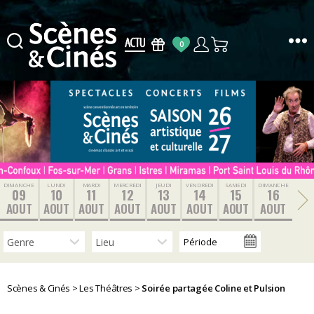
0
Scènes
&
Cinés
DIMANCHE
LUNDI
MARDI
MERCREDI
JEUDI
VENDREDI
SAMEDI
DIMANCHE
09
10
11
12
13
14
15
16
AOUT
AOUT
AOUT
AOUT
AOUT
AOUT
AOUT
AOUT
Scènes & Cinés
>
Les Théâtres
>
Soirée partagée Coline et Pulsion