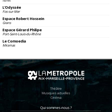
Istres
L’Odyssée
Fos-sur-Mer
Espace Robert Hossein
Grans
Espace Gérard Philipe
Port-Saint-Louis-du-Rhône
Le Comoedia
Miramas
Théâtre
Musiques actuelles
Cinéma
Qui sommes-nous ?