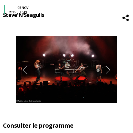
05 NOV
2025
L'USINE
Steve'N'Seagulls
Consulter le programme