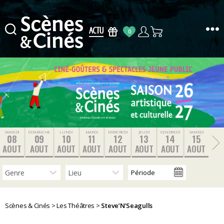
0
Scènes
&
Cinés
SAMEDI
DIMANCHE
LUNDI
MARDI
MERCREDI
JEUDI
VENDREDI
SAMEDI
08
09
10
11
12
13
14
15
AOUT
AOUT
AOUT
AOUT
AOUT
AOUT
AOUT
AOUT
Scènes & Cinés
>
Les Théâtres
>
Steve’N’Seagulls