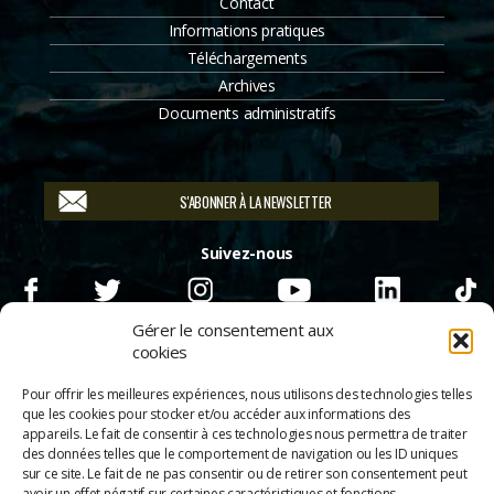
Contact
Informations pratiques
Téléchargements
Archives
Documents administratifs
S'ABONNER À LA NEWSLETTER
Suivez-nous
Gérer le consentement aux
cookies
Pour offrir les meilleures expériences, nous utilisons des technologies telles
que les cookies pour stocker et/ou accéder aux informations des
appareils. Le fait de consentir à ces technologies nous permettra de traiter
des données telles que le comportement de navigation ou les ID uniques
sur ce site. Le fait de ne pas consentir ou de retirer son consentement peut
avoir un effet négatif sur certaines caractéristiques et fonctions.