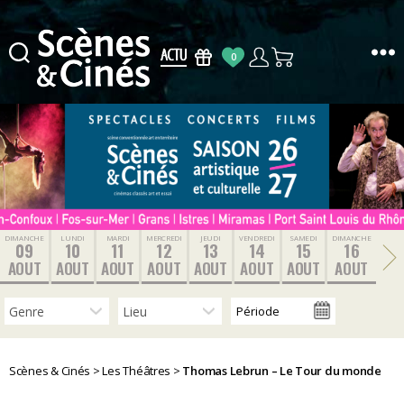
0
Scènes
&
Cinés
DIMANCHE
LUNDI
MARDI
MERCREDI
JEUDI
VENDREDI
SAMEDI
DIMANCHE
09
10
11
12
13
14
15
16
AOUT
AOUT
AOUT
AOUT
AOUT
AOUT
AOUT
AOUT
Scènes & Cinés
>
Les Théâtres
>
Thomas Lebrun – Le Tour du monde