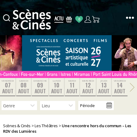
0
Scènes
&
Cinés
VENDREDI
SAMEDI
DIMANCHE
LUNDI
MARDI
MERCREDI
JEUDI
VENDREDI
07
08
09
10
11
12
13
14
AOUT
AOUT
AOUT
AOUT
AOUT
AOUT
AOUT
AOUT
Scènes & Cinés
>
Les Théâtres
>
Une rencontre hors du commun – Les
RDV des Lumières