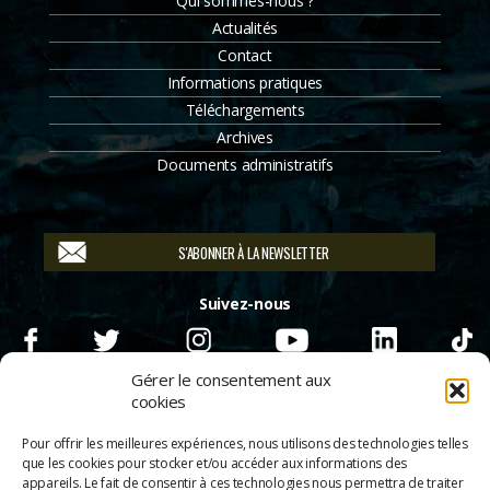
Qui sommes-nous ?
Actualités
Contact
Informations pratiques
Téléchargements
Archives
Documents administratifs
S'ABONNER À LA NEWSLETTER
Suivez-nous
Gérer le consentement aux
cookies
Pour offrir les meilleures expériences, nous utilisons des technologies telles
que les cookies pour stocker et/ou accéder aux informations des
appareils. Le fait de consentir à ces technologies nous permettra de traiter