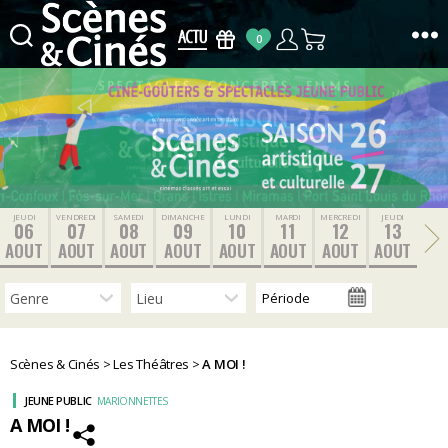
0
Scènes
&
Cinés
JEUDI
VENDREDI
SAMEDI
DIMANCHE
LUNDI
MARDI
MERCREDI
JEUDI
06
07
08
09
10
11
12
13
AOUT
AOUT
AOUT
AOUT
AOUT
AOUT
AOUT
AOUT
Scènes & Cinés
>
Les Théâtres
>
A MOI !
JEUNE PUBLIC
MARIONNETTES
A MOI !