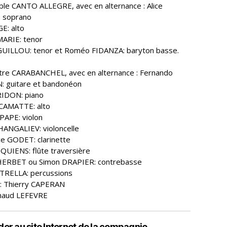
le CANTO ALLEGRE, avec en alternance : Alice
 soprano
GE: alto
MARIE: tenor
GUILLOU: tenor et Roméo FIDANZA: baryton basse.
tre CARABANCHEL, avec en alternance : Fernando
: guitare et bandonéon
RIDON: piano
 CAMATTE: alto
PAPE: violon
HANGALIEV: violoncelle
ce GODET: clarinette
UQUIENS: flûte traversière
e HERBET ou Simon DRAPIER: contrebasse
STRELLA: percussions
 : Thierry CAPERAN
enaud LEFEVRE
er au site Internet de la compagnie