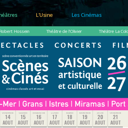
héâtres
L’Usine
Les Cinémas
Robert Hossein
Théâtre de l’Olivier
Théâtre La Col
VENDREDI
SAMEDI
DIMANCHE
LUNDI
MARDI
MERCREDI
JEUDI
VENDREDI
14
15
16
17
18
19
20
21
AOUT
AOUT
AOUT
AOUT
AOUT
AOUT
AOUT
AOUT