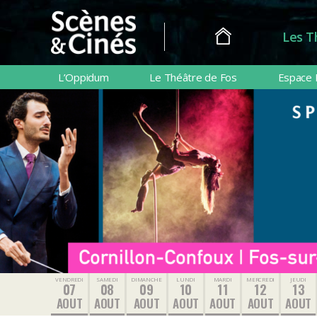
Les T
Scènes
&
L’Oppidum
Le Théâtre de Fos
Espace 
Cinés
VENDREDI
SAMEDI
DIMANCHE
LUNDI
MARDI
MERCREDI
JEUDI
07
08
09
10
11
12
13
AOUT
AOUT
AOUT
AOUT
AOUT
AOUT
AOUT