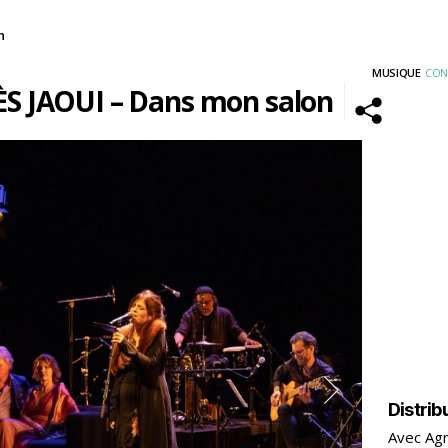
n
MUSIQUE
CON
S JAOUI – Dans mon salon
Distrib
Avec Agn