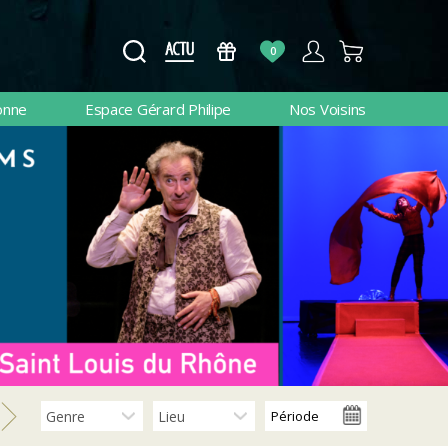
0
onne
Espace Gérard Philipe
Nos Voisins