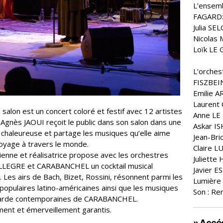
L’ensemb
FAGARD:
Julia SEL
Nicolas 
Loïk LE 
L’orches
FISZBEIN
Emilie A
Laurent
salon est un concert coloré et festif avec 12 artistes
Anne LE 
 Agnès JAOUI reçoit le public dans son salon dans une
Askar IS
 chaleureuse et partage les musiques qu’elle aime
Jean-Bri
oyage à travers le monde.
Claire L
enne et réalisatrice propose avec les orchestres
Juliett
LEGRE et CARABANCHEL un cocktail musical
Javier E
 Les airs de Bach, Bizet, Rossini, résonnent parmi les
Lumière
populaires latino-américaines ainsi que les musiques
Son : R
garde contemporaines de CARABANCHEL.
nt et émerveillement garantis.
» Accéd