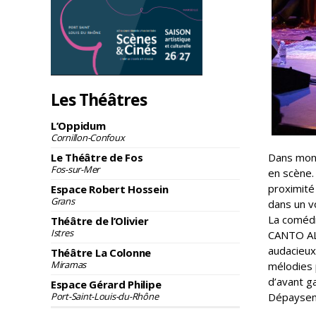
Les Théâtres
L’Oppidum
Cornillon-Confoux
Le Théâtre de Fos
Dans mon 
Fos-sur-Mer
en scène.
proximité
Espace Robert Hossein
Grans
dans un v
La comédi
Théâtre de l’Olivier
Istres
CANTO AL
audacieux.
Théâtre La Colonne
Miramas
mélodies 
d’avant 
Espace Gérard Philipe
Port-Saint-Louis-du-Rhône
Dépayseme