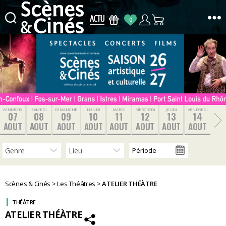
0
Scènes
&
Cinés
VENDREDI
SAMEDI
DIMANCHE
LUNDI
MARDI
MERCREDI
JEUDI
VENDREDI
07
08
09
10
11
12
13
14
AOUT
AOUT
AOUT
AOUT
AOUT
AOUT
AOUT
AOUT
Scènes & Cinés
>
Les Théâtres
>
ATELIER THÉÀTRE
THÉÂTRE
ATELIER THÉÀTRE