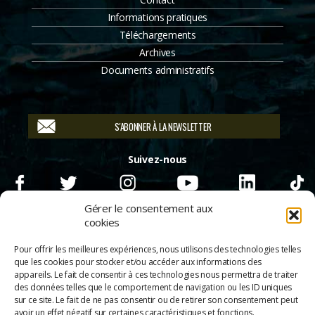
Informations pratiques
Téléchargements
Archives
Documents administratifs
S'ABONNER À LA NEWSLETTER
Suivez-nous
Gérer le consentement aux
cookies
Pour offrir les meilleures expériences, nous utilisons des technologies telles
que les cookies pour stocker et/ou accéder aux informations des
appareils. Le fait de consentir à ces technologies nous permettra de traiter
des données telles que le comportement de navigation ou les ID uniques
sur ce site. Le fait de ne pas consentir ou de retirer son consentement peut
avoir un effet négatif sur certaines caractéristiques et fonctions.