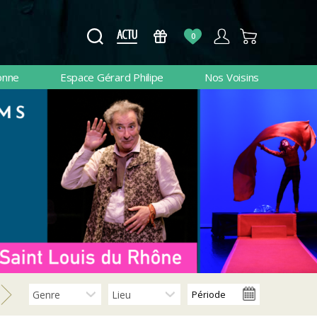
0
onne
Espace Gérard Philipe
Nos Voisins