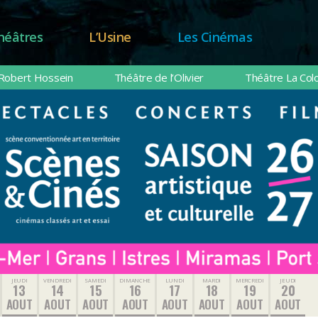
héâtres
L’Usine
Les Cinémas
Robert Hossein
Théâtre de l’Olivier
Théâtre La Col
JEUDI
VENDREDI
SAMEDI
DIMANCHE
LUNDI
MARDI
MERCREDI
JEUDI
13
14
15
16
17
18
19
20
AOUT
AOUT
AOUT
AOUT
AOUT
AOUT
AOUT
AOUT