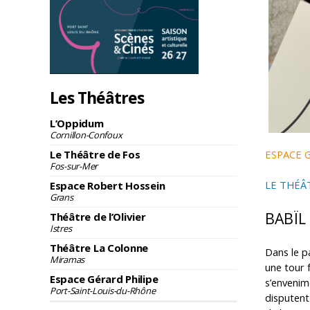
Les Théâtres
L’Oppidum
Cornillon-Confoux
Le Théâtre de Fos
ESPACE 
Fos-sur-Mer
LE THÉÂ
Espace Robert Hossein
Grans
BABÏL
Théâtre de l’Olivier
Istres
Théâtre La Colonne
Dans le p
Miramas
une tour 
Espace Gérard Philipe
s’envenim
Port-Saint-Louis-du-Rhône
disputent