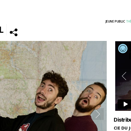
JEUNE PUBLIC
TH
L
Cliquez sur « J’accepte » pour activer
Youtube
Politique de cookies
J’ACCEPTE
Distrib
CIE DU