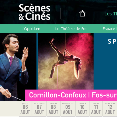
Les T
Scènes
&
L’Oppidum
Le Théâtre de Fos
Espace 
Cinés
JEUDI
VENDREDI
SAMEDI
DIMANCHE
LUNDI
MARDI
MERCREDI
06
07
08
09
10
11
12
AOUT
AOUT
AOUT
AOUT
AOUT
AOUT
AOUT