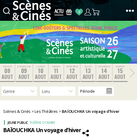
0
Scènes
&
Cinés
SAMEDI
DIMANCHE
LUNDI
MARDI
MERCREDI
JEUDI
VENDREDI
SAMEDI
08
09
10
11
12
13
14
15
AOUT
AOUT
AOUT
AOUT
AOUT
AOUT
AOUT
AOUT
Scènes & Cinés
>
Les Théâtres
>
BAÏOUCHKA Un voyage d’hiver
JEUNE PUBLIC
THÉÂTRE D'OMBRE
BAÏOUCHKA Un voyage d’hiver