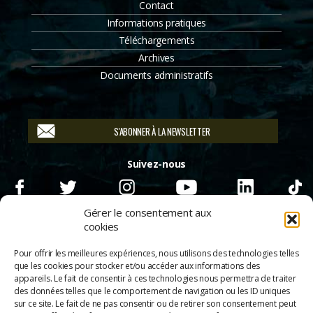
Contact
Informations pratiques
Téléchargements
Archives
Documents administratifs
S'ABONNER À LA NEWSLETTER
Suivez-nous
Gérer le consentement aux
cookies
Pour offrir les meilleures expériences, nous utilisons des technologies telles
que les cookies pour stocker et/ou accéder aux informations des
appareils. Le fait de consentir à ces technologies nous permettra de traiter
des données telles que le comportement de navigation ou les ID uniques
sur ce site. Le fait de ne pas consentir ou de retirer son consentement peut