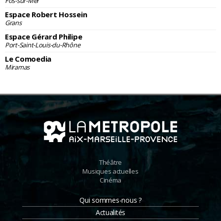
Fos-sur-Mer
Espace Robert Hossein
Grans
Espace Gérard Philipe
Port-Saint-Louis-du-Rhône
Le Comoedia
Miramas
Théâtre
Musiques actuelles
Cinéma
Qui sommes-nous ?
Actualités