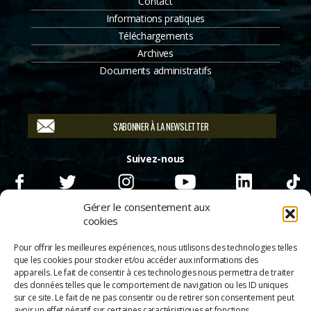
Contact
Informations pratiques
Téléchargements
Archives
Documents administratifs
S'ABONNER À LA NEWSLETTER
Suivez-nous
Gérer le consentement aux
cookies
Pour offrir les meilleures expériences, nous utilisons des technologies telles
que les cookies pour stocker et/ou accéder aux informations des
appareils. Le fait de consentir à ces technologies nous permettra de traiter
des données telles que le comportement de navigation ou les ID uniques
sur ce site. Le fait de ne pas consentir ou de retirer son consentement peut
avoir un effet négatif sur certaines caractéristiques et fonctions.