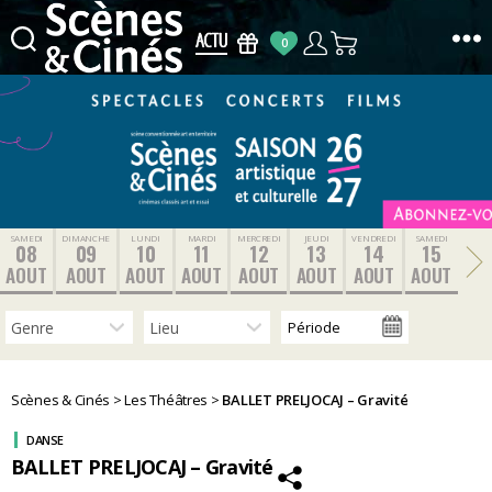
0
Scènes
&
Cinés
SAMEDI
DIMANCHE
LUNDI
MARDI
MERCREDI
JEUDI
VENDREDI
SAMEDI
08
09
10
11
12
13
14
15
AOUT
AOUT
AOUT
AOUT
AOUT
AOUT
AOUT
AOUT
Scènes & Cinés
>
Les Théâtres
>
BALLET PRELJOCAJ – Gravité
DANSE
BALLET PRELJOCAJ – Gravité