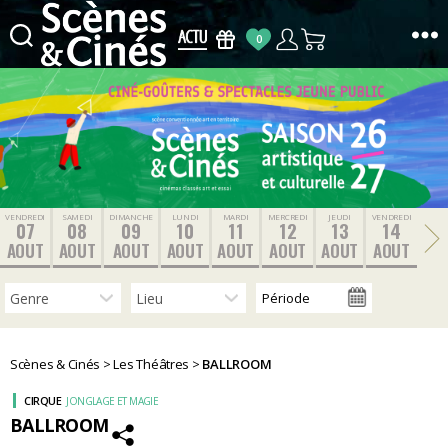
0
Scènes
&
Cinés
VENDREDI
SAMEDI
DIMANCHE
LUNDI
MARDI
MERCREDI
JEUDI
VENDREDI
07
08
09
10
11
12
13
14
AOUT
AOUT
AOUT
AOUT
AOUT
AOUT
AOUT
AOUT
Scènes & Cinés
>
Les Théâtres
>
BALLROOM
CIRQUE
JONGLAGE ET MAGIE
BALLROOM