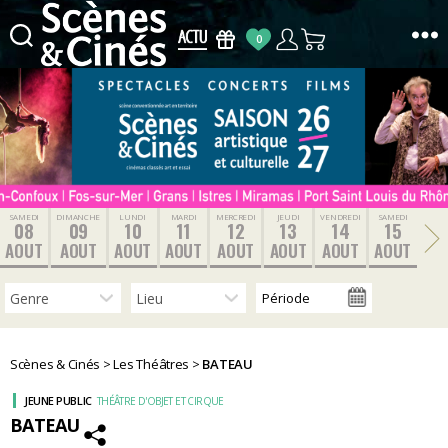
0
Scènes
&
Cinés
SAMEDI
DIMANCHE
LUNDI
MARDI
MERCREDI
JEUDI
VENDREDI
SAMEDI
08
09
10
11
12
13
14
15
AOUT
AOUT
AOUT
AOUT
AOUT
AOUT
AOUT
AOUT
Scènes & Cinés
>
Les Théâtres
>
BATEAU
JEUNE PUBLIC
THÉÂTRE D'OBJET ET CIRQUE
BATEAU