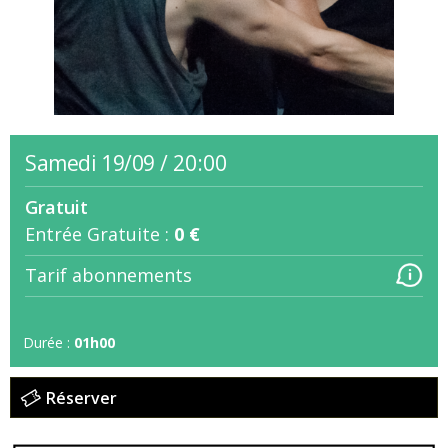
samedi 19/09
/
20:00
Gratuit
Entrée Gratuite :
0 €
Tarif abonnements
Durée :
01h00
Réserver