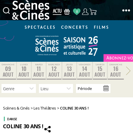
0
Scènes
&
Cinés
DIMANCHE
LUNDI
MARDI
MERCREDI
JEUDI
VENDREDI
SAMEDI
DIMANCHE
09
10
11
12
13
14
15
16
AOUT
AOUT
AOUT
AOUT
AOUT
AOUT
AOUT
AOUT
Scènes & Cinés
>
Les Théâtres
>
COLINE 30 ANS !
DANSE
COLINE 30 ANS !