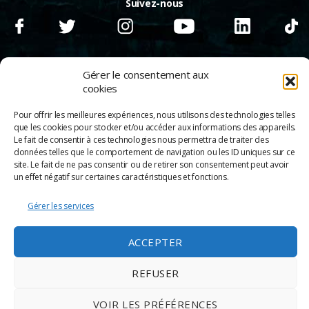
Suivez-nous
Gérer le consentement aux
cookies
Pour offrir les meilleures expériences, nous utilisons des technologies telles
que les cookies pour stocker et/ou accéder aux informations des appareils.
Le fait de consentir à ces technologies nous permettra de traiter des
données telles que le comportement de navigation ou les ID uniques sur ce
site. Le fait de ne pas consentir ou de retirer son consentement peut avoir
un effet négatif sur certaines caractéristiques et fonctions.
Gérer les services
© 2026
Scènes & Cinés
➜
Haut
Mentions légales
ACCEPTER
Politique de confidentialité
Appels d’offre
Partenaires
REFUSER
Espace Pro
Politique de cookies
VOIR LES PRÉFÉRENCES