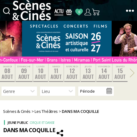
0
Scènes
&
Cinés
SAMEDI
DIMANCHE
LUNDI
MARDI
MERCREDI
JEUDI
VENDREDI
SAMEDI
08
09
10
11
12
13
14
15
AOUT
AOUT
AOUT
AOUT
AOUT
AOUT
AOUT
AOUT
Scènes & Cinés
>
Les Théâtres
>
DANS MA COQUILLE
JEUNE PUBLIC
CIRQUE ET DANSE
DANS MA COQUILLE