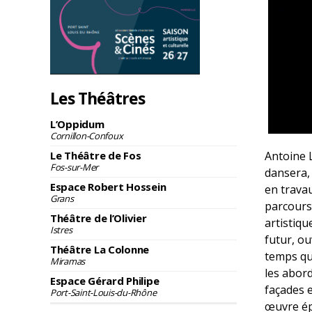
Les Théâtres
L’Oppidum
Cornillon-Confoux
Le Théâtre de Fos
Antoine 
Fos-sur-Mer
dansera, 
Espace Robert Hossein
en travau
Grans
parcours
Théâtre de l’Olivier
artistiqu
Istres
futur, o
Théâtre La Colonne
temps qu’
Miramas
les abord
Espace Gérard Philipe
façades e
Port-Saint-Louis-du-Rhône
œuvre é