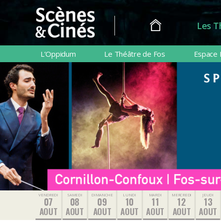
Les T
Scènes
&
L’Oppidum
Le Théâtre de Fos
Espace 
Cinés
VENDREDI
SAMEDI
DIMANCHE
LUNDI
MARDI
MERCREDI
JEUDI
07
08
09
10
11
12
13
AOUT
AOUT
AOUT
AOUT
AOUT
AOUT
AOUT