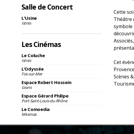
Salle de Concert
Cette so
L'Usine
Théâtre d
Istres
symbole d
découvrir
Associés,
Les Cinémas
présentan
Le Coluche
Istres
Cet évèn
L’Odyssée
Provence,
Fos-sur-Mer
Scènes & 
Espace Robert Hossein
Tourisme 
Grans
Espace Gérard Philipe
Port-Saint-Louis-du-Rhône
Le Comoedia
Miramas