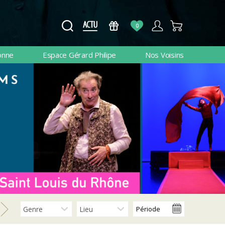
0
onne
Espace Gérard Philipe
Nos Voisins