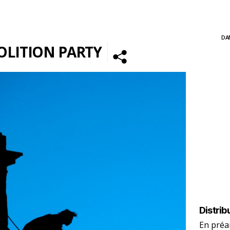
DA
LITION PARTY
Distrib
En préa