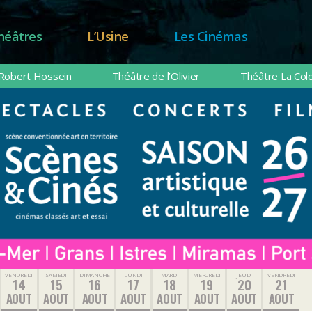
héâtres
L’Usine
Les Cinémas
Robert Hossein
Théâtre de l’Olivier
Théâtre La Col
VENDREDI
SAMEDI
DIMANCHE
LUNDI
MARDI
MERCREDI
JEUDI
VENDREDI
14
15
16
17
18
19
20
21
AOUT
AOUT
AOUT
AOUT
AOUT
AOUT
AOUT
AOUT