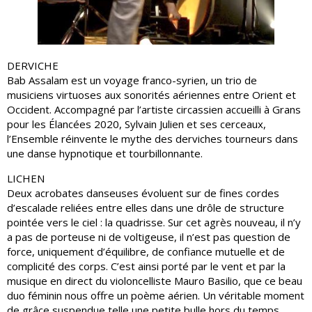
DERVICHE
Bab Assalam est un voyage franco-syrien, un trio de
musiciens virtuoses aux sonorités aériennes entre Orient et
Occident. Accompagné par l’artiste circassien accueilli à Grans
pour les Élancées 2020, Sylvain Julien et ses cerceaux,
l’Ensemble réinvente le mythe des derviches tourneurs dans
une danse hypnotique et tourbillonnante.
LICHEN
Deux acrobates danseuses évoluent sur de fines cordes
d’escalade reliées entre elles dans une drôle de structure
pointée vers le ciel : la quadrisse. Sur cet agrès nouveau, il n’y
a pas de porteuse ni de voltigeuse, il n’est pas question de
force, uniquement d’équilibre, de confiance mutuelle et de
complicité des corps. C’est ainsi porté par le vent et par la
musique en direct du violoncelliste Mauro Basilio, que ce beau
duo féminin nous offre un poème aérien. Un véritable moment
de grâce suspendue telle une petite bulle hors du temps.