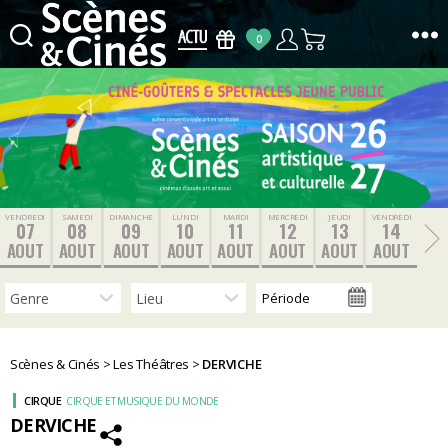
0
Scènes
&
Cinés
VENDREDI
SAMEDI
DIMANCHE
LUNDI
MARDI
MERCREDI
JEUDI
VENDREDI
07
08
09
10
11
12
13
14
AOUT
AOUT
AOUT
AOUT
AOUT
AOUT
AOUT
AOUT
Scènes & Cinés
>
Les Théâtres
>
DERVICHE
CIRQUE
CIRQUE ET MUSIQUE DU MONDE
DERVICHE