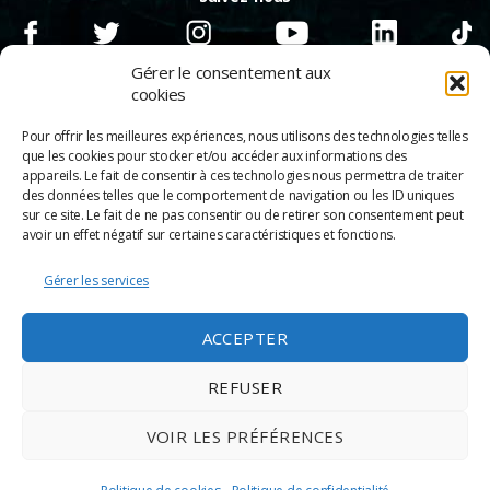
Gérer le consentement aux
cookies
Pour offrir les meilleures expériences, nous utilisons des technologies telles
que les cookies pour stocker et/ou accéder aux informations des
appareils. Le fait de consentir à ces technologies nous permettra de traiter
des données telles que le comportement de navigation ou les ID uniques
sur ce site. Le fait de ne pas consentir ou de retirer son consentement peut
avoir un effet négatif sur certaines caractéristiques et fonctions.
Gérer les services
© 2026
Scènes & Cinés
➜
Haut
ACCEPTER
Mentions légales
Politique de confidentialité
REFUSER
Appels d’offre
Partenaires
VOIR LES PRÉFÉRENCES
Espace Pro
Politique de cookies