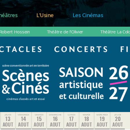
héâtres
L’Usine
Les Cinémas
Robert Hossein
Théâtre de l’Olivier
Théâtre La Col
JEUDI
VENDREDI
SAMEDI
DIMANCHE
LUNDI
MARDI
MERCREDI
JEUDI
13
14
15
16
17
18
19
20
AOUT
AOUT
AOUT
AOUT
AOUT
AOUT
AOUT
AOUT