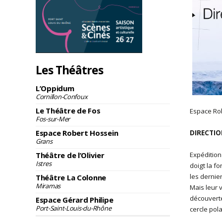
Les Théâtres
L’Oppidum
Cornillon-Confoux
Le Théâtre de Fos
Espace Ro
Fos-sur-Mer
Espace Robert Hossein
DIRECTIO
Grans
Théâtre de l’Olivier
Expédition
Istres
doigt la fo
les dernie
Théâtre La Colonne
Miramas
Mais leur 
découverte
Espace Gérard Philipe
Port-Saint-Louis-du-Rhône
cercle pola