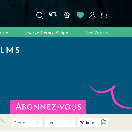
0
onne
Espace Gérard Philipe
Nos Voisins