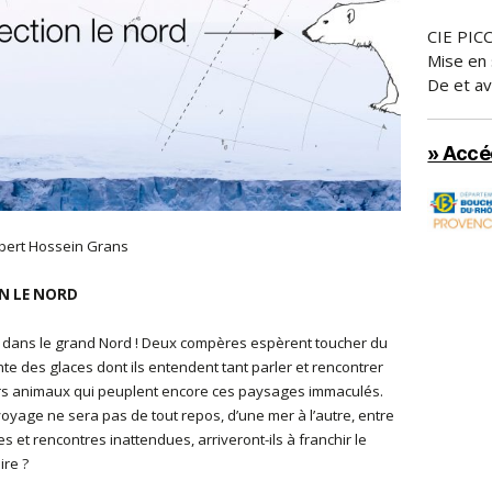
CIE PIC
Mise en 
De et av
» Accéd
bert Hossein Grans
N LE NORD
 dans le grand Nord ! Deux compères espèrent toucher du
nte des glaces dont ils entendent tant parler et rencontrer
rs animaux qui peuplent encore ces paysages immaculés.
voyage ne sera pas de tout repos, d’une mer à l’autre, entre
s et rencontres inattendues, arriveront-ils à franchir le
ire ?