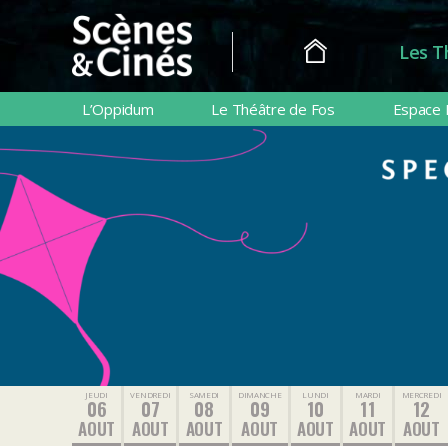
Les T
Scènes
&
L’Oppidum
Le Théâtre de Fos
Espace 
Cinés
JEUDI
VENDREDI
SAMEDI
DIMANCHE
LUNDI
MARDI
MERCREDI
06
07
08
09
10
11
12
AOUT
AOUT
AOUT
AOUT
AOUT
AOUT
AOUT