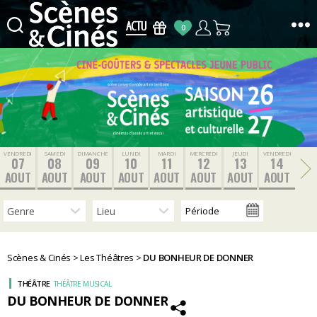
0
Scènes
&
Cinés
VENDREDI
SAMEDI
DIMANCHE
LUNDI
MARDI
MERCREDI
JEUDI
VENDREDI
07
08
09
10
11
12
13
14
AOUT
AOUT
AOUT
AOUT
AOUT
AOUT
AOUT
AOUT
Scènes & Cinés
>
Les Théâtres
>
DU BONHEUR DE DONNER
THÉÂTRE
THÉÂTRE MUSICAL
DU BONHEUR DE DONNER