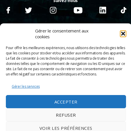
Suivez-nous
Gérer le consentement aux
cookies
Pour offrir les meilleures expériences, nous utilisons des technologies telles
que les cookies pour stocker et/ou accéder aux informations des appareils.
Le fait de consentir à ces technologies nous permettra de traiter des
données telles que le comportement de navigation ou les ID uniques sur ce
site. Le fait de ne pas consentir ou de retirer son consentement peut avoir
un effet négatif sur certaines caractéristiques et fonctions.
Gérer les services
© 2026
Scènes & Cinés
➜
Haut
Mentions légales
ACCEPTER
Politique de confidentialité
Appels d’offre
Partenaires
REFUSER
Espace Pro
Politique de cookies
VOIR LES PRÉFÉRENCES