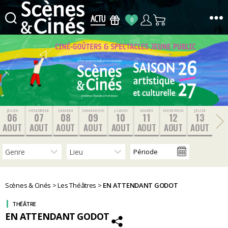
0
Scènes
&
Cinés
JEUDI
VENDREDI
SAMEDI
DIMANCHE
LUNDI
MARDI
MERCREDI
JEUDI
06
07
08
09
10
11
12
13
AOUT
AOUT
AOUT
AOUT
AOUT
AOUT
AOUT
AOUT
Scènes & Cinés
>
Les Théâtres
>
EN ATTENDANT GODOT
THÉÂTRE
EN ATTENDANT GODOT