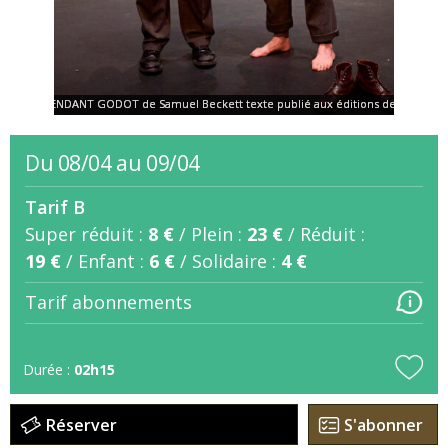
©EN ATTENDANT GODOT de Samuel Beckett texte publié aux éditions de Minuit mise
©EN ATTENDANT GODOT de Samuel Beckett texte publié aux éditions de Minuit mise
©EN ATTENDANT GODOT de Samuel Beckett texte publié aux éditions de Minuit mise
©EN ATTENDANT GODOT de Samuel Beckett texte publié aux éditions de Minuit mise
©EN ATTENDANT GODOT de Samuel Beckett texte publié aux éditions de Minuit mise
Du 08/04 au 09/04
Tarif B
Super réduit :
8 €
/
Plein :
23 €
/
Réduit :
19 €
/
Enfant :
6 €
/
Solidaire :
4 €
Tarif abonnements
Durée :
02h15
Réserver
S'abonner