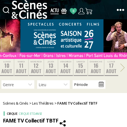
0
Scènes
&
Cinés
LUNDI
MARDI
MERCREDI
JEUDI
VENDREDI
SAMEDI
DIMANCHE
LUNDI
10
11
12
13
14
15
16
17
AOUT
AOUT
AOUT
AOUT
AOUT
AOUT
AOUT
AOUT
Scènes & Cinés
>
Les Théâtres
>
FAME TV Collectif TBTF
CIRQUE
CIRQUE ET DANSE
FAME TV Collectif TBTF