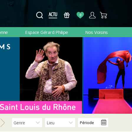
0
onne
Espace Gérard Philipe
Nos Voisins