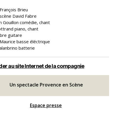
François Brieu
scène David Fabre
n Gouillon comédie, chant
ttrand piano, chant
bre guitare
 Maurice basse éléctrique
alanbrino batterie
er au site Internet de la compagnie
Un spectacle Provence en Scène
Espace presse