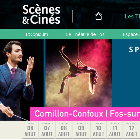
Les T
Scènes
&
L’Oppidum
Le Théâtre de Fos
Espace 
Cinés
JEUDI
VENDREDI
SAMEDI
DIMANCHE
LUNDI
MARDI
MERCREDI
06
07
08
09
10
11
12
AOUT
AOUT
AOUT
AOUT
AOUT
AOUT
AOUT