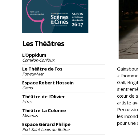
Les Théâtres
L’Oppidum
Cornillon-Confoux
Le Théâtre de Fos
Gainsbour
Fos-sur-Mer
« l’homme
Gall, Brig
Espace Robert Hossein
Grans
s’entremê
cœur de s
Théâtre de l’Olivier
Istres
artiste av
Percussion
Théâtre La Colonne
Miramas
les incon
pour une s
Espace Gérard Philipe
Port-Saint-Louis-du-Rhône