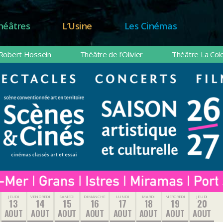
héâtres
L’Usine
Les Cinémas
Robert Hossein
Théâtre de l’Olivier
Théâtre La Col
JEUDI
VENDREDI
SAMEDI
DIMANCHE
LUNDI
MARDI
MERCREDI
JEUDI
13
14
15
16
17
18
19
20
AOUT
AOUT
AOUT
AOUT
AOUT
AOUT
AOUT
AOUT