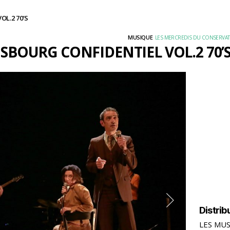
L.2 70’S
MUSIQUE
LES MERCREDIS DU CONSERVAT
SBOURG CONFIDENTIEL VOL.2 70’
Distrib
LES MUS