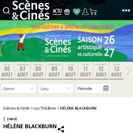
0
Scènes
&
Cinés
JEUDI
VENDREDI
SAMEDI
DIMANCHE
LUNDI
MARDI
MERCREDI
JEUDI
06
07
08
09
10
11
12
13
AOUT
AOUT
AOUT
AOUT
AOUT
AOUT
AOUT
AOUT
Scènes & Cinés
>
Les Théâtres
>
HÉLÈNE BLACKBURN
DANSE
HÉLÈNE BLACKBURN