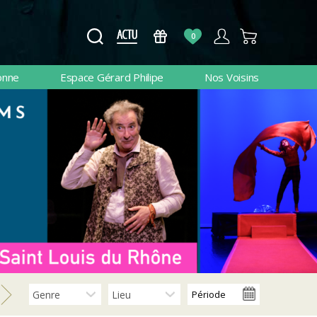
0
onne
Espace Gérard Philipe
Nos Voisins