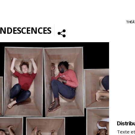
THÉÂ
NDESCENCES
Distrib
Texte et