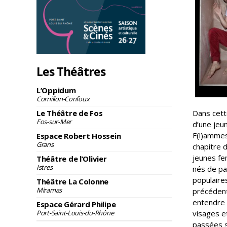
Les Théâtres
L’Oppidum
Cornillon-Confoux
Le Théâtre de Fos
Dans cett
Fos-sur-Mer
d’une jeun
F(l)ammes
Espace Robert Hossein
Grans
chapitre d
jeunes fe
Théâtre de l’Olivier
Istres
nés de par
populaire
Théâtre La Colonne
Miramas
précédent
entendre 
Espace Gérard Philipe
Port-Saint-Louis-du-Rhône
visages e
passées s