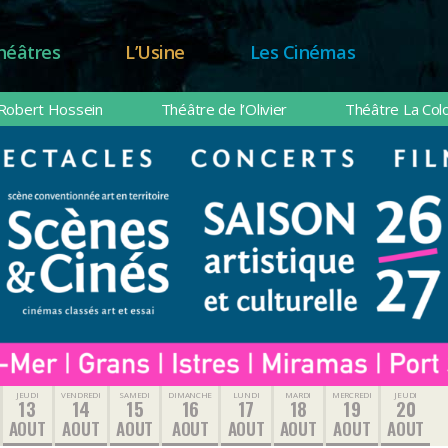
héâtres
L’Usine
Les Cinémas
Robert Hossein
Théâtre de l’Olivier
Théâtre La Col
JEUDI
VENDREDI
SAMEDI
DIMANCHE
LUNDI
MARDI
MERCREDI
JEUDI
13
14
15
16
17
18
19
20
AOUT
AOUT
AOUT
AOUT
AOUT
AOUT
AOUT
AOUT