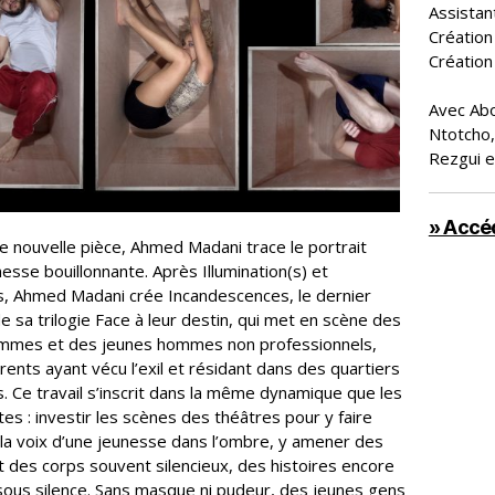
Assistan
Création
Création
Avec Abo
Ntotcho,
Rezgui e
» Accéd
e nouvelle pièce, Ahmed Madani trace le portrait
esse bouillonnante. Après Illumination(s) et
, Ahmed Madani crée Incandescences, le dernier
e sa trilogie Face à leur destin, qui met en scène des
mmes et des jeunes hommes non professionnels,
ents ayant vécu l’exil et résidant dans des quartiers
s. Ce travail s’inscrit dans la même dynamique que les
es : investir les scènes des théâtres pour y faire
la voix d’une jeunesse dans l’ombre, y amener des
t des corps souvent silencieux, des histoires encore
ous silence. Sans masque ni pudeur, des jeunes gens