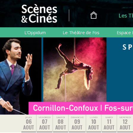
Les T
Scènes
&
L’Oppidum
Le Théâtre de Fos
Espace 
Cinés
JEUDI
VENDREDI
SAMEDI
DIMANCHE
LUNDI
MARDI
MERCREDI
06
07
08
09
10
11
12
AOUT
AOUT
AOUT
AOUT
AOUT
AOUT
AOUT