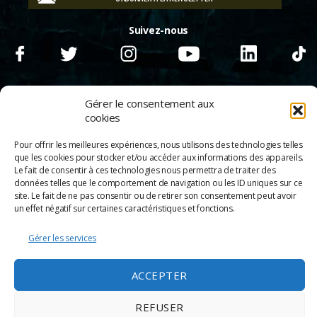
Suivez-nous
Gérer le consentement aux
cookies
Pour offrir les meilleures expériences, nous utilisons des technologies telles
que les cookies pour stocker et/ou accéder aux informations des appareils.
Le fait de consentir à ces technologies nous permettra de traiter des
données telles que le comportement de navigation ou les ID uniques sur ce
site. Le fait de ne pas consentir ou de retirer son consentement peut avoir
un effet négatif sur certaines caractéristiques et fonctions.
Gérer les services
© 2026
Scènes & Cinés
➜
Haut
Mentions légales
ACCEPTER
Politique de confidentialité
Appels d’offre
Partenaires
REFUSER