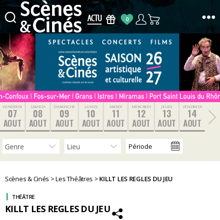
0
Scènes
&
Cinés
VENDREDI
SAMEDI
DIMANCHE
LUNDI
MARDI
MERCREDI
JEUDI
VENDREDI
07
08
09
10
11
12
13
14
AOUT
AOUT
AOUT
AOUT
AOUT
AOUT
AOUT
AOUT
Scènes & Cinés
>
Les Théâtres
>
KILLT LES REGLES DU JEU
THÉÂTRE
KILLT LES REGLES DU JEU