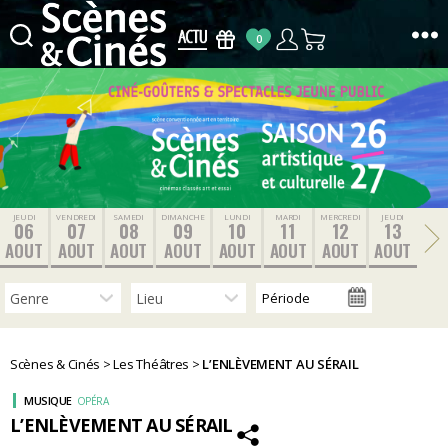
0
Scènes
&
Cinés
JEUDI
VENDREDI
SAMEDI
DIMANCHE
LUNDI
MARDI
MERCREDI
JEUDI
06
07
08
09
10
11
12
13
AOUT
AOUT
AOUT
AOUT
AOUT
AOUT
AOUT
AOUT
Scènes & Cinés
>
Les Théâtres
>
L’ENLÈVEMENT AU SÉRAIL
MUSIQUE
OPÉRA
L’ENLÈVEMENT AU SÉRAIL