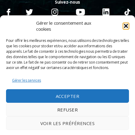
Suivez-nous
Gérer le consentement aux
cookies
Pour offrir les meilleures expériences, nous utilisons des technologies telles
que les cookies pour stocker et/ou accéder aux informations des
appareils. Le fait de consentir à ces technologies nous permettra de traiter
des données telles que le comportement de navigation ou les ID uniques
sur ce site. Le fait de ne pas consentir ou de retirer son consentement peut
avoir un effet négatif sur certaines caractéristiques et fonctions.
Gérer les services
© 2026
Scènes & Cinés
➜
Haut
ACCEPTER
Mentions légales
Politique de confidentialité
REFUSER
Appels d’offre
Partenaires
VOIR LES PRÉFÉRENCES
Espace Pro
Politique de cookies