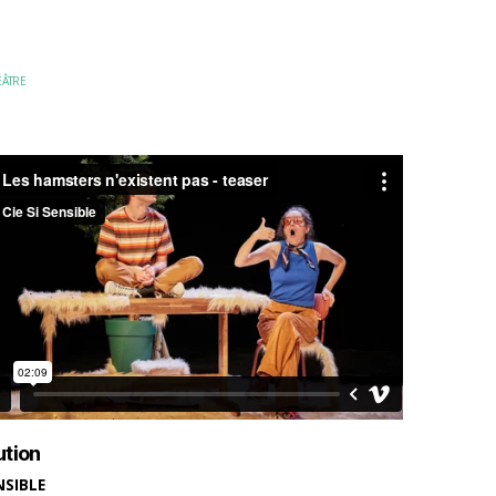
ÉÂTRE
ution
ENSIBLE