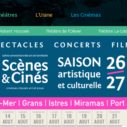
héâtres
L’Usine
Les Cinémas
Robert Hossein
Théâtre de l’Olivier
Théâtre La Col
VENDREDI
SAMEDI
DIMANCHE
LUNDI
MARDI
MERCREDI
JEUDI
VENDREDI
14
15
16
17
18
19
20
21
AOUT
AOUT
AOUT
AOUT
AOUT
AOUT
AOUT
AOUT