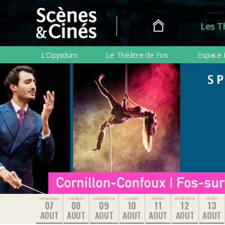
Les T
Scènes
&
L’Oppidum
Le Théâtre de Fos
Espace 
Cinés
VENDREDI
SAMEDI
DIMANCHE
LUNDI
MARDI
MERCREDI
JEUDI
07
08
09
10
11
12
13
AOUT
AOUT
AOUT
AOUT
AOUT
AOUT
AOUT