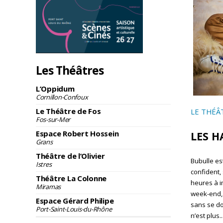
Les Théâtres
L’Oppidum
Cornillon-Confoux
Le Théâtre de Fos
LE THÉÂ
Fos-sur-Mer
Espace Robert Hossein
LES H
Grans
Théâtre de l’Olivier
Bubulle es
Istres
confident,
Théâtre La Colonne
heures à i
Miramas
week-end, 
Espace Gérard Philipe
sans se do
Port-Saint-Louis-du-Rhône
n’est plus