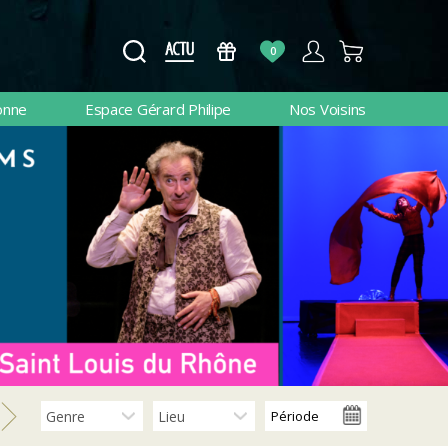
0
onne
Espace Gérard Philipe
Nos Voisins