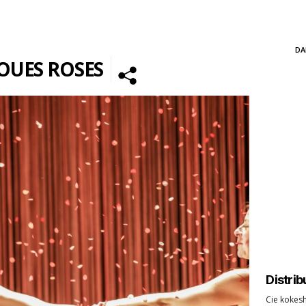
DA
JOUES ROSES
Distrib
Cie kokesh