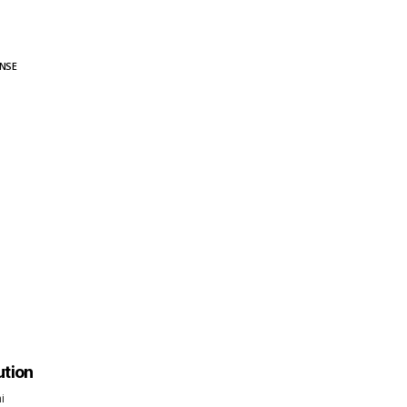
NSE
ution
i