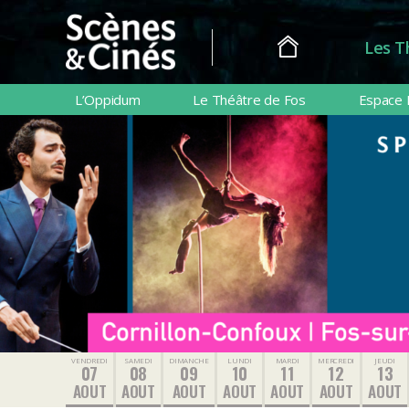
Les T
Scènes
&
L’Oppidum
Le Théâtre de Fos
Espace 
Cinés
VENDREDI
SAMEDI
DIMANCHE
LUNDI
MARDI
MERCREDI
JEUDI
07
08
09
10
11
12
13
AOUT
AOUT
AOUT
AOUT
AOUT
AOUT
AOUT