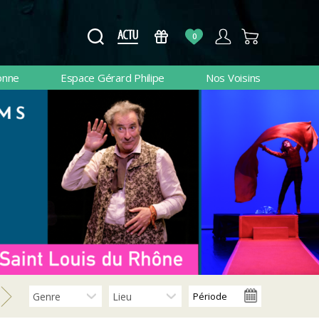
0
onne
Espace Gérard Philipe
Nos Voisins