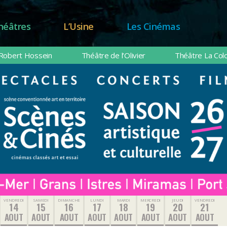
héâtres
L’Usine
Les Cinémas
Robert Hossein
Théâtre de l’Olivier
Théâtre La Col
VENDREDI
SAMEDI
DIMANCHE
LUNDI
MARDI
MERCREDI
JEUDI
VENDREDI
14
15
16
17
18
19
20
21
AOUT
AOUT
AOUT
AOUT
AOUT
AOUT
AOUT
AOUT