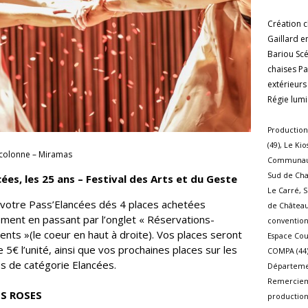
Création 
Gaillard 
Bariou Sc
chaises Pa
extérieur
Régie lum
Production
(49), Le K
 colonne – Miramas
Communauté
Sud de Char
cées, les 25 ans – Festival des Arts et du Geste
Le Carré, 
votre Pass’Elancées dés 4 places achetées
de Château
ment en passant par l’onglet « Réservations-
conventionn
ts »(le coeur en haut à droite). Vos places seront
Espace Cour
e 5€ l’unité, ainsi que vos prochaines places sur les
COMPA (44),
s de catégorie Elancées.
Départemen
Remercieme
ES ROSES
production