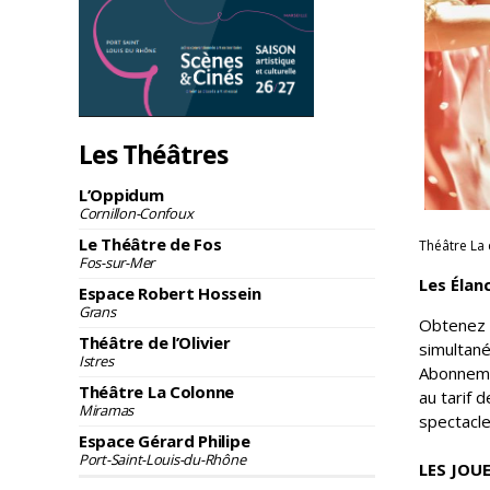
Les Théâtres
L’Oppidum
Cornillon-Confoux
Le Théâtre de Fos
Théâtre La
Fos-sur-Mer
Les Élan
Espace Robert Hossein
Grans
Obtenez 
Théâtre de l’Olivier
simultané
Istres
Abonnemen
Théâtre La Colonne
au tarif d
Miramas
spectacle
Espace Gérard Philipe
Port-Saint-Louis-du-Rhône
LES JOU