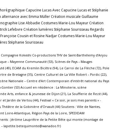
chorégraphique Capucine Lucas Avec Capucine Lucas et Stéphanie
en alternance avec Emma Müller Création musicale Guillaume
énographie Lise Abbadie Costumes Marie-Lou Mayeur Création
trick Lefebvre Création lumières Stéphanie Sourisseau Regards
s Françoise Cousin et Rosine Nadjar Costumes Marie-Lou Mayeur
ières Stéphanie Sourisseau
 Compagnie Kokeshi Co-productions THV de Saint-Barthélemy d’Anjou
iosque – Mayenne Communauté (53), Scènes de Pays – Mauges
 (49), ECAM du Kremlin Bicêtre (94), Le Carroi de La Flèche (72), Pole
tre de Bretagne (35), Centre Culturel de La Ville Robert – Pordic (22),
Scène Nationale – Centre d’Art Contemporain d’intérêt national du Pays
-Gontier (53) Accueil en résidence : La Minoterie, scène
ée Arts, enfance & jeunesse de Dijon (21), La Soufflerie de Rezé (44),
 et Jardin de Vertou (44), Festival « Ce soir, je sors mes parents » -
 Théâtre de la Gobinière d’Orvault (44) Soutiens : Ville de Nantes,
t Loire-Atlantique, Région Pays de la Loire, SPEDIDAM
nts : Jérôme Lauprêtre de la Petite Bête qui monte (montage de
 – lapetite.betequimonte@wanadoo.fr)