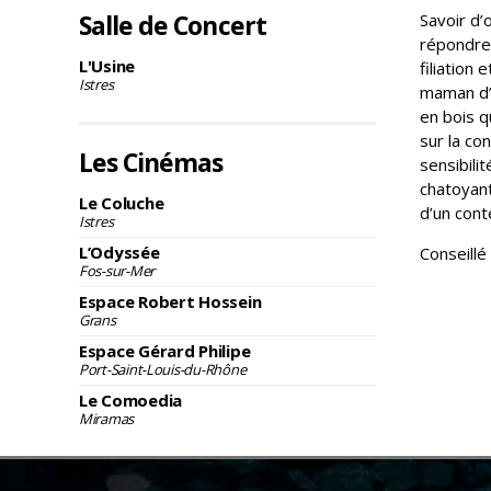
Salle de Concert
Savoir d’o
répondre
L'Usine
filiation
Istres
maman d’
en bois q
sur la co
Les Cinémas
sensibili
chatoyant
Le Coluche
d’un conte
Istres
L’Odyssée
Conseillé
Fos-sur-Mer
Espace Robert Hossein
Grans
Espace Gérard Philipe
Port-Saint-Louis-du-Rhône
Le Comoedia
Miramas