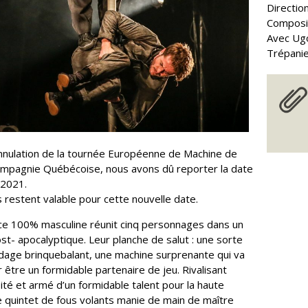
Directio
Composit
Avec Ugo
Trépanie
’annulation de la tournée Européenne de Machine de
ompagnie Québécoise, nous avons dû reporter la date
/2021.
s restent valable pour cette nouvelle date.
ce 100% masculine réunit cinq personnages dans un
t- apocalyptique. Leur planche de salut : une sorte
dage brinquebalant, une machine surprenante qui va
 être un formidable partenaire de jeu. Rivalisant
ité et armé d’un formidable talent pour la haute
ce quintet de fous volants manie de main de maître