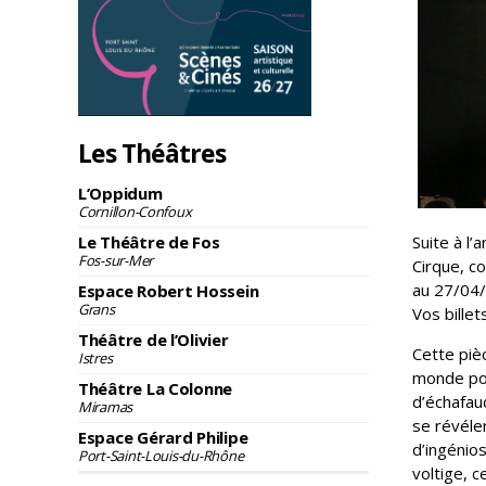
Les Théâtres
L’Oppidum
Cornillon-Confoux
Le Théâtre de Fos
Suite à l
Fos-sur-Mer
Cirque, c
au 27/04
Espace Robert Hossein
Grans
Vos billet
Théâtre de l’Olivier
Cette piè
Istres
monde pos
Théâtre La Colonne
d’échafau
Miramas
se révéler
Espace Gérard Philipe
d’ingénios
Port-Saint-Louis-du-Rhône
voltige, 