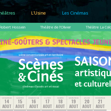
héâtres
L’Usine
Les Cinémas
Robert Hossein
Théâtre de l’Olivier
Théâtre La Col
VENDREDI
SAMEDI
DIMANCHE
LUNDI
MARDI
MERCREDI
JEUDI
VENDREDI
14
15
16
17
18
19
20
21
AOUT
AOUT
AOUT
AOUT
AOUT
AOUT
AOUT
AOUT