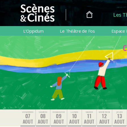
Les T
Scènes
&
L’Oppidum
Le Théâtre de Fos
Espace 
Cinés
VENDREDI
SAMEDI
DIMANCHE
LUNDI
MARDI
MERCREDI
JEUDI
07
08
09
10
11
12
13
AOUT
AOUT
AOUT
AOUT
AOUT
AOUT
AOUT