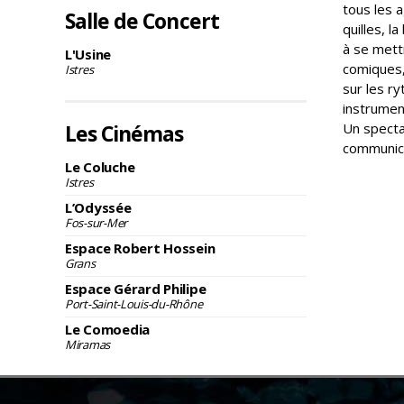
tous les a
Salle de Concert
quilles, l
à se mett
L'Usine
comiques,
Istres
sur les r
instrument
Les Cinémas
Un specta
communica
Le Coluche
Istres
L’Odyssée
Fos-sur-Mer
Espace Robert Hossein
Grans
Espace Gérard Philipe
Port-Saint-Louis-du-Rhône
Le Comoedia
Miramas