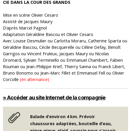
CIE DANS LA COUR DES GRANDS
Mise en scène Olivier Cesaro
Assisté de Jacques Maury
D’après Marcel Pagnol
Adaptation Géraldine Bascou et Olivier Cesaro
Avec Louise Desmulier ou Carlotta Moraru, Catherine Sparta ou
Géraldine Bascou, Cécile Becquerelle ou Céline Defay, Benoît
Garrigos ou Vincent Fruleux, Jacques Maury ou Nicolas
Dromard, Sylvain Terminiello ou Emmanuel Chambert, Fabien
Rouman ou Jean-Philippe Krief, Thierry Sanna ou Franck Libert,
Bruno Bonomo ou Jean-Marc Fillet et Emmanuel Fell ou Olivier
Corcolle
(en alternance)
» Accéder au site Internet de la compagnie
Balade d’environ 4 km. Prévoir
chaussures adaptées, bouteille d’eau,
pique-nique, plaid, coussin pour s’assoir