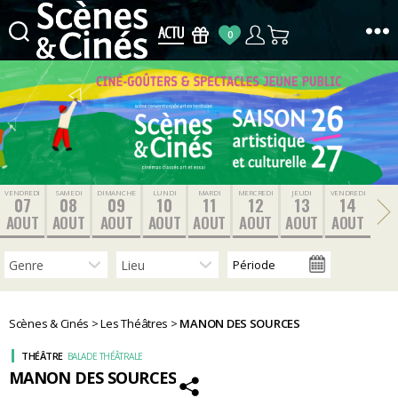
0
Scènes
&
Cinés
VENDREDI
SAMEDI
DIMANCHE
LUNDI
MARDI
MERCREDI
JEUDI
VENDREDI
07
08
09
10
11
12
13
14
AOUT
AOUT
AOUT
AOUT
AOUT
AOUT
AOUT
AOUT
Scènes & Cinés
>
Les Théâtres
>
MANON DES SOURCES
THÉÂTRE
BALADE THÉÂTRALE
MANON DES SOURCES