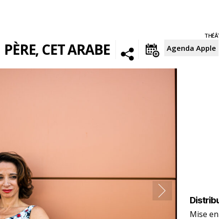
THÉÂ
PÈRE, CET ARABE
Agenda Apple
Distrib
Mise en