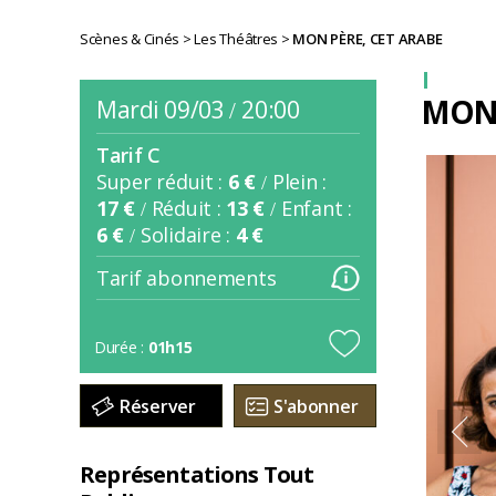
Scènes & Cinés
>
Les Théâtres
>
MON PÈRE, CET ARABE
MON 
mardi 09/03
20:00
/
Tarif C
Super réduit :
6 €
Plein :
/
17 €
Réduit :
13 €
Enfant :
/
/
6 €
Solidaire :
4 €
/
Tarif abonnements
Durée :
01h15
Réserver
S'abonner
Représentations Tout