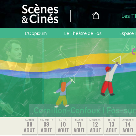
Les T
Scènes
&
L’Oppidum
Le Théâtre de Fos
Espace 
Cinés
SAMEDI
DIMANCHE
LUNDI
MARDI
MERCREDI
JEUDI
VENDREDI
08
09
10
11
12
13
14
AOUT
AOUT
AOUT
AOUT
AOUT
AOUT
AOUT