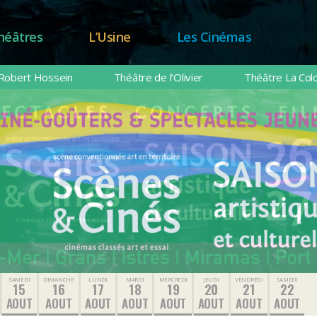
héâtres
L’Usine
Les Cinémas
Robert Hossein
Théâtre de l’Olivier
Théâtre La Col
SAMEDI
DIMANCHE
LUNDI
MARDI
MERCREDI
JEUDI
VENDREDI
SAMEDI
15
16
17
18
19
20
21
22
AOUT
AOUT
AOUT
AOUT
AOUT
AOUT
AOUT
AOUT