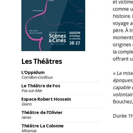
et victim
comme un
histoire.
voyage au
père. À t
moments d
origines 
la comple
offrant 
Les Théâtres
L’Oppidum
« La mise
Cornillon-Confoux
époques,
Le Théâtre de Fos
capable 
Fos-sur-Mer
volontair
Espace Robert Hossein
Bouchez,
Grans
Théâtre de l’Olivier
Durée 1h
Istres
Théâtre La Colonne
Miramas