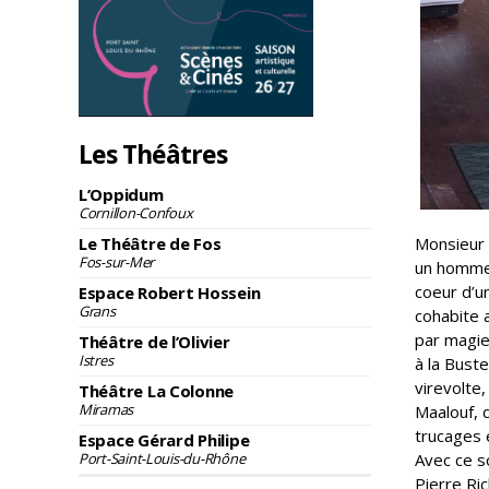
Les Théâtres
L’Oppidum
Cornillon-Confoux
Le Théâtre de Fos
Monsieur 
Fos-sur-Mer
un homme à
coeur d’un
Espace Robert Hossein
Grans
cohabite 
par magie
Théâtre de l’Olivier
Istres
à la Bust
virevolte
Théâtre La Colonne
Miramas
Maalouf, d
trucages e
Espace Gérard Philipe
Port-Saint-Louis-du-Rhône
Avec ce s
Pierre Ric