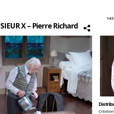
THÉÂ
IEUR X – Pierre Richard
Distrib
Création