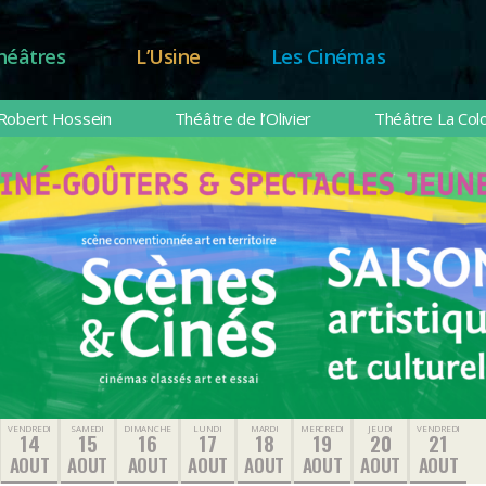
héâtres
L’Usine
Les Cinémas
Robert Hossein
Théâtre de l’Olivier
Théâtre La Col
VENDREDI
SAMEDI
DIMANCHE
LUNDI
MARDI
MERCREDI
JEUDI
VENDREDI
14
15
16
17
18
19
20
21
AOUT
AOUT
AOUT
AOUT
AOUT
AOUT
AOUT
AOUT