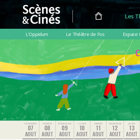
Les T
Scènes
&
L’Oppidum
Le Théâtre de Fos
Espace 
Cinés
VENDREDI
SAMEDI
DIMANCHE
LUNDI
MARDI
MERCREDI
JEUDI
07
08
09
10
11
12
13
AOUT
AOUT
AOUT
AOUT
AOUT
AOUT
AOUT