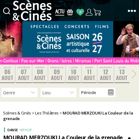
0
Scènes
&
Cinés
JEUDI
VENDREDI
SAMEDI
DIMANCHE
LUNDI
MARDI
MERCREDI
JEUDI
06
07
08
09
10
11
12
13
AOUT
AOUT
AOUT
AOUT
AOUT
AOUT
AOUT
AOUT
Scènes & Cinés
>
Les Théâtres
>
MOURAD MERZOUKI La Couleur de la
grenade
DANSE
HIP HOP
MOURAD MERZOUKI La Couleur de la grenade