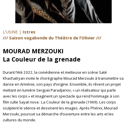
L
’
USINE |
Istres
/// Saison vagabonde du Théâtre de l
’
Olivier ///
MOURAD MERZOUKI
La Couleur de la grenade
Durant l’été 2022, la comédienne et metteuse en scène Saté
Khachatryan invite le chorégraphe Mourad Merzouki à transmettre sa
danse en Arménie, son pays d’origine. Ensemble, ils rêvent un projet
mettant en lumière Sergueï Paradjanov, « un réalisateur qui parle
avec les corps » et imaginent un spectacle qui rend hommage à son
film culte Sayat nova : La Couleur de la grenade (1969). Les corps
sculptent le silence et dessinent les images. Après Phénix, Mourad
Merzouki, poursuit sa démarche d’ouverture entre les arts et les
cultures du monde.