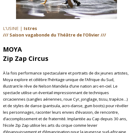
L’USINE |
Istres
/// Saison vagabonde du Théâtre de l’Olivier ///
MOYA
Zip Zap Circus
À la fois performance spectaculaire et portraits de dix jeunes artistes,
Moya explore et célèbre l’héritage unique de l’Afrique du Sud,
illustrant le rêve de Nelson Mandela d’une nation arc-en-ciel. Le
spectacle utilise un éventail impressionnant de techniques
circaciennes (sangles aériennes, roue Cyr, jonglage, tissu, trapèze…)
et de styles de danse (pantsula, acro-danse, gum boots) pour révéler
les personnages, raconter leurs envies d’évasion, de rencontre,
d’accomplissement et de fraternité. Implantée au Cap depuis 30 ans,
l’école Zip Zap utilise les arts du cirque comme levier
d’épanouissement et d’émancipation pour la jeunesse sud-africaine