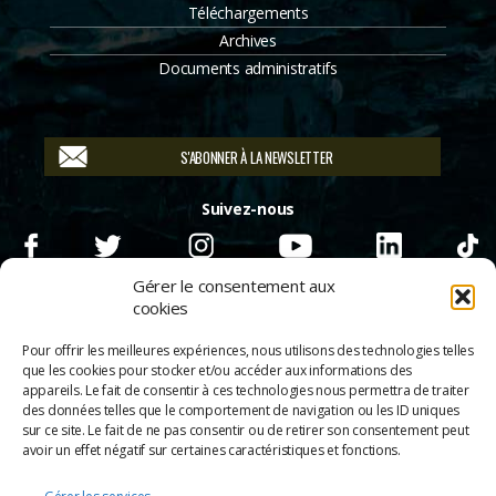
Téléchargements
Archives
Documents administratifs
S'ABONNER À LA NEWSLETTER
Suivez-nous
Gérer le consentement aux
cookies
Pour offrir les meilleures expériences, nous utilisons des technologies telles
que les cookies pour stocker et/ou accéder aux informations des
appareils. Le fait de consentir à ces technologies nous permettra de traiter
des données telles que le comportement de navigation ou les ID uniques
sur ce site. Le fait de ne pas consentir ou de retirer son consentement peut
avoir un effet négatif sur certaines caractéristiques et fonctions.