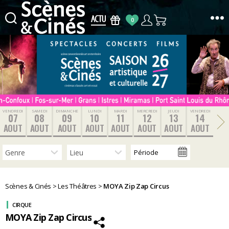
0
Scènes
&
Cinés
VENDREDI
SAMEDI
DIMANCHE
LUNDI
MARDI
MERCREDI
JEUDI
VENDREDI
07
08
09
10
11
12
13
14
AOUT
AOUT
AOUT
AOUT
AOUT
AOUT
AOUT
AOUT
Scènes & Cinés
>
Les Théâtres
>
MOYA Zip Zap Circus
CIRQUE
MOYA Zip Zap Circus