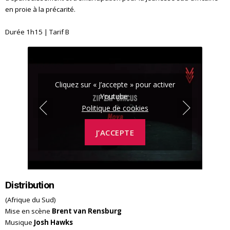
en proie à la précarité.
Durée 1h15 | Tarif B
r
Cliquez sur « J’accepte » pour activer
Youtube
Politique de cookies
J’ACCEPTE
Distribution
(Afrique du Sud)
Mise en scène
Brent van Rensburg
Musique
Josh Hawks