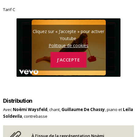
Tarif C
Cliquez sur « J’accepte » pour activer
Youtube
Politique de cookies
J’ACCEPTE
Distribution
Avec
Noëmi Waysfeld
, chant,
Guillaume De Chassy
, piano et
Leïla
Soldevila
, contrebasse
À l’issue de la représentation Noëmi