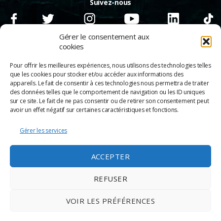
Suivez-nous
Gérer le consentement aux
cookies
Pour offrir les meilleures expériences, nous utilisons des technologies telles
que les cookies pour stocker et/ou accéder aux informations des
appareils. Le fait de consentir à ces technologies nous permettra de traiter
des données telles que le comportement de navigation ou les ID uniques
sur ce site. Le fait de ne pas consentir ou de retirer son consentement peut
avoir un effet négatif sur certaines caractéristiques et fonctions.
Gérer les services
© 2026
Scènes & Cinés
➜
Haut
ACCEPTER
Mentions légales
Politique de confidentialité
REFUSER
Appels d’offre
Partenaires
VOIR LES PRÉFÉRENCES
Espace Pro
Politique de cookies