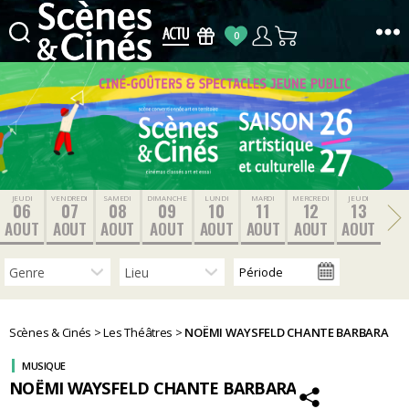
0
Scènes
&
Cinés
JEUDI
VENDREDI
SAMEDI
DIMANCHE
LUNDI
MARDI
MERCREDI
JEUDI
06
07
08
09
10
11
12
13
AOUT
AOUT
AOUT
AOUT
AOUT
AOUT
AOUT
AOUT
Scènes & Cinés
>
Les Théâtres
>
NOËMI WAYSFELD CHANTE BARBARA
MUSIQUE
NOËMI WAYSFELD CHANTE BARBARA