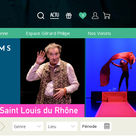
0
onne
Espace Gérard Philipe
Nos Voisins