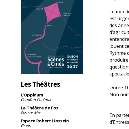
Le monde 
est urge
des anné
d’agricul
entendre
jouent ce
Rythme d
produire
questions
spectacle
Les Théâtres
Durée 1h
Non num
L’Oppidum
Cornillon-Confoux
Le Théâtre de Fos
Fos-sur-Mer
En parte
Espace Robert Hossein
d’Entress
Grans