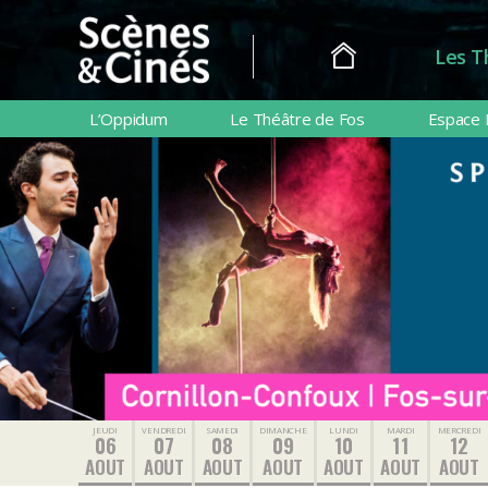
Les T
Scènes
&
L’Oppidum
Le Théâtre de Fos
Espace 
Cinés
JEUDI
VENDREDI
SAMEDI
DIMANCHE
LUNDI
MARDI
MERCREDI
06
07
08
09
10
11
12
AOUT
AOUT
AOUT
AOUT
AOUT
AOUT
AOUT