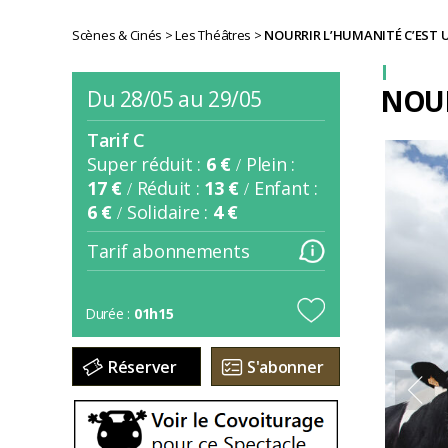
Scènes & Cinés
>
Les Théâtres
>
NOURRIR L’HUMANITÉ C’EST 
NOUR
Du 28/05 au 29/05
Tarif C
Super réduit :
6 €
Plein :
/
17 €
Réduit :
13 €
Enfant :
/
/
6 €
Solidaire :
4 €
/
Tarif abonnements
Durée :
01h15
Réserver
S'abonner