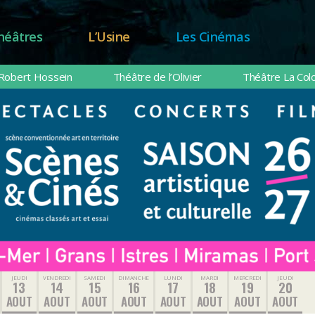
héâtres
L’Usine
Les Cinémas
Robert Hossein
Théâtre de l’Olivier
Théâtre La Col
JEUDI
VENDREDI
SAMEDI
DIMANCHE
LUNDI
MARDI
MERCREDI
JEUDI
13
14
15
16
17
18
19
20
AOUT
AOUT
AOUT
AOUT
AOUT
AOUT
AOUT
AOUT